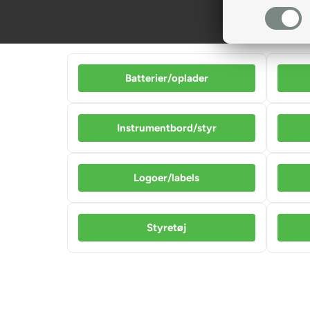
Batterier/oplader
Instrumentbord/styr
Logoer/labels
Styretøj