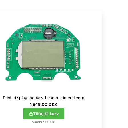
Print, display monkey-head m. timer+temp
1.649,00 DKK
Tilføj til kurv
131136