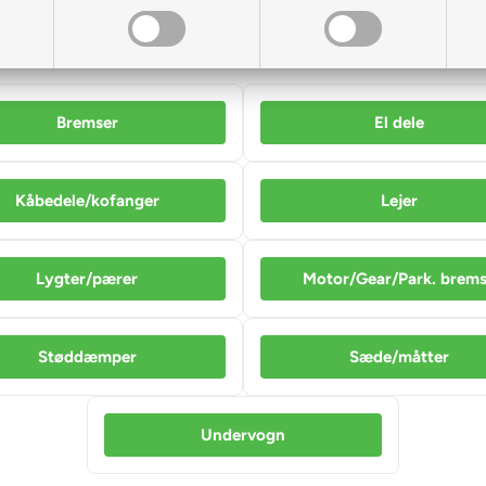
Sortering
Bremser
El dele
Kåbedele/kofanger
Lejer
Lygter/pærer
Motor/Gear/Park. brem
Støddæmper
Sæde/måtter
Undervogn