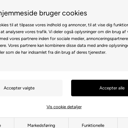
Service hos dig
3 års garanti
hjemmeside bruger cookies
kies til at tilpasse vores indhold og annoncer, til at vise dig funktion
 at analysere vores trafik. Vi deler også oplysninger om din brug af
ed vores partnere inden for sociale medier, annonceringspartner
ere. Vores partnere kan kombinere disse data med andre oplysninge
l
Rollator
Brugte
Otiumstole
El-kørestol
Tilbehø
ler som de har indsamlet fra din brug af deres tjenester.
Forside
»
Reservedele
»
Elscooter
Elscooter
Vis cookie detaljer
e
Markedsføring
Funktionelle