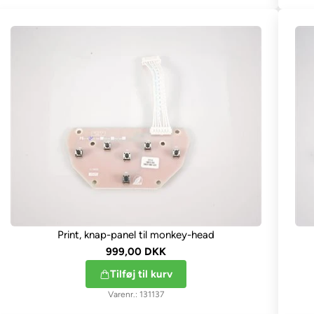
Print, knap-panel til monkey-head
999,00 DKK
Tilføj til kurv
131137