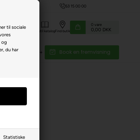
63 15 00 00
0
vare
er til sociale
0,00 DKK
Kundeservice
Bestil katalog
Find butik
 vores
e og
r, du har
Book en fremvisning
r
Reservedele
Statistiske