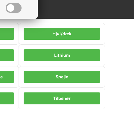
Hjul/dæk
Lithium
se
Spejle
Tilbehør