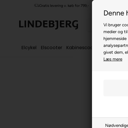
Gratis levering v. køb for 799,-
Denne 
Vi bruger coo
medier og til
hjemmeside m
analysepartn
Elcykel
Elscooter
Kabinescooter
Seniorcyke
givet dem, el
Læs mere
Nødvendig