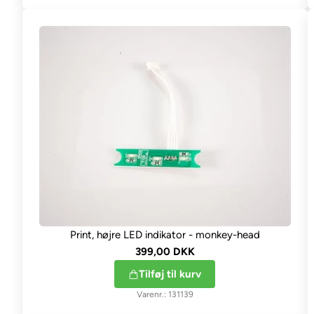
Print, højre LED indikator - monkey-head
399,00 DKK
Tilføj til kurv
131139