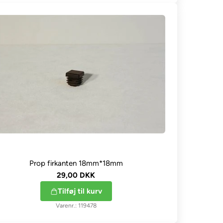
Prop firkanten 18mm*18mm
29,00 DKK
Tilføj til kurv
119478