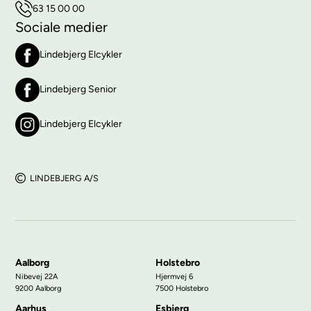
63 15 00 00
Sociale medier
Lindebjerg Elcykler
Lindebjerg Senior
Lindebjerg Elcykler
LINDEBJERG A/S
Aalborg
Holstebro
Nibevej 22A
Hjermvej 6
9200 Aalborg
7500 Holstebro
Aarhus
Esbjerg