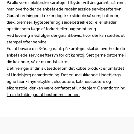
På alle vores elektriske køretøjer tilbyder vi 3 års garanti, såfremt
man overholder de anbefalede regelmæssige serviceeftersyn.
Garantiordningen dækker dog ikke sliddele så som; batterier,
dæk, bremser, lygtepærer og sædebetræk etc., eller skader
opstået som følge af forkert eller uagtsomt brug.
Ved levering medfølger der garantibevis, hvor der kan sættes et
stempel efter service.
For at bevare din 3-års garanti på køretøjet skal du overholde de
anbefalede serviceeftersyn for dit køretøj. Sæt gerne datoerne i
din kalender, så er du bedst sikret.
Det fremgår af din slutseddel om det købte produkt er omfattet
af Lindebjerg garantiordning. Det er udelukkende Lindebjergs
egne fabriksnye elcykler, elscootere, kabinescootere og
elkørestole, der kan være omfattet af Lindebjerg Garantiordning.
Læs de fulde garantibestemmelser her: