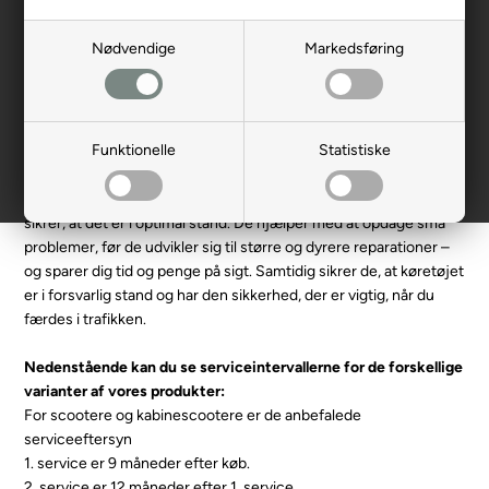
fejlen er dækket af enten reklamationsretten eller den udvidede
garantiordning. Dette sikrer dig, at du ikke skal undvære dit
Nødvendige
Markedsføring
køretøj i længere tid.
Book gratis fremvisning
Funktionelle
Statistiske
Service
Regelmæssige serviceeftersyn forlænger dit køretøjs levetid og
sikrer, at det er i optimal stand. De hjælper med at opdage små
problemer, før de udvikler sig til større og dyrere reparationer –
og sparer dig tid og penge på sigt. Samtidig sikrer de, at køretøjet
er i forsvarlig stand og har den sikkerhed, der er vigtig, når du
færdes i trafikken.
Nedenstående kan du se serviceintervallerne for de forskellige
varianter af vores produkter:
For scootere og kabinescootere er de anbefalede
serviceeftersyn
1. service er 9 måneder efter køb.
2. service er 12 måneder efter 1. service.