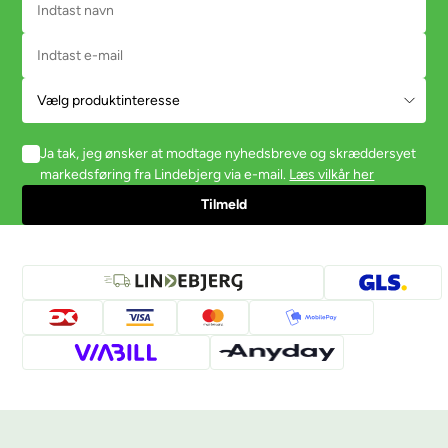
Ja tak, jeg ønsker at modtage nyhedsbreve og skræddersyet
markedsføring fra Lindebjerg via e-mail.
Læs vilkår her