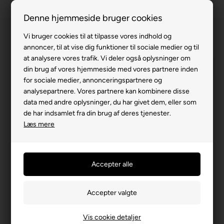
63 15 00 00
Denne hjemmeside bruger cookies
Vi bruger cookies til at tilpasse vores indhold og
annoncer, til at vise dig funktioner til sociale medier og til
at analysere vores trafik. Vi deler også oplysninger om
din brug af vores hjemmeside med vores partnere inden
for sociale medier, annonceringspartnere og
analysepartnere. Vores partnere kan kombinere disse
data med andre oplysninger, du har givet dem, eller som
de har indsamlet fra din brug af deres tjenester.
Læs mere
Service og garanti
Det er ikke kun vigtigt at købe det rigtige køretøj til en fornuftig
pris, men den efterfølgende service skal også være i orden.
Hos Lindebjerg har vi egne service-teknikkere, der kan tage sig
af den efterfølgende service. Skulle det køretøj du har købt hos
os, mod forventning, være behæftet med en fejl, er vi kun et
telefonopkald væk. I hele garantiperioden kommer vi hjem på din
privatadresse og udbedrer fejlen uden beregning, såfremt at
Vis cookie detaljer