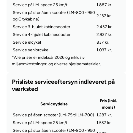
Service på LM-speed 25 km/t
1.887 kr.
Service på stor åben scooter (LM-800 - 950
2.137 kr.
og Citykabine)
Service 3-hjulet kabinescooter
2.437 kr.
Service 4-hjulet kabinescooter
2.937 kr.
Service elcykel
837 kr.
Service seniorcykel
1.037 kr.
*Alle priser er indeksår 2026 og inklusiv
miljøomkostninger, og diverse hjælpematerialer.
Prisliste serviceeftersyn indleveret på
værksted
Pris (inkl.
Serviceydelse
moms)
Service på åben scooter (LM-75 til LM-700)
1.287 kr.
Service på LM-speed 25 km/t
1.537 kr.
Service på stor åben scooter (LM-800 - 950