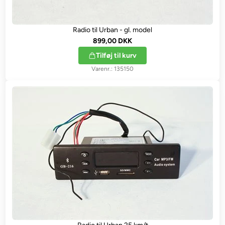
Radio til Urban - gl. model
899,00 DKK
Tilføj til kurv
135150