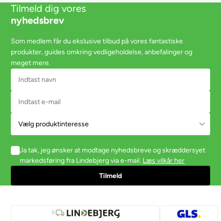
Tilmeld dig vores
nyhedsbrev
Som medlem får du ekslusive tilbud på vores fantastiske
produkter, guides omkring vedligeholdelse, anbefalinger og
meget mere.
Ja tak, jeg ønsker at modtage nyhedsbreve og skræddersyet
markedsføring fra Lindebjerg via e-mail.
Læs vilkår her