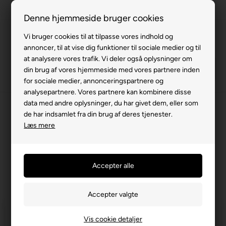
Gratis levering v. køb for 799,-
Denne hjemmeside bruger cookies
Service hos dig
Vi bruger cookies til at tilpasse vores indhold og
annoncer, til at vise dig funktioner til sociale medier og til
3 års garanti
at analysere vores trafik. Vi deler også oplysninger om
63 15 00 00
din brug af vores hjemmeside med vores partnere inden
for sociale medier, annonceringspartnere og
analysepartnere. Vores partnere kan kombinere disse
data med andre oplysninger, du har givet dem, eller som
Forside
»
Reservedele
»
Kabinescooter
»
Urban
»
El dele
de har indsamlet fra din brug af deres tjenester.
Læs mere
El dele
Filtrer produkter
Vis cookie detaljer