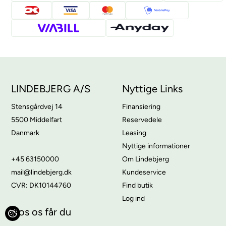
LINDEBJERG A/S
Nyttige Links
Stensgårdvej 14
Finansiering
5500 Middelfart
Reservedele
Danmark
Leasing
Nyttige informationer
+45 63150000
Om Lindebjerg
mail@lindebjerg.dk
Kundeservice
CVR: DK10144760
Find butik
Log ind
Hos os får du