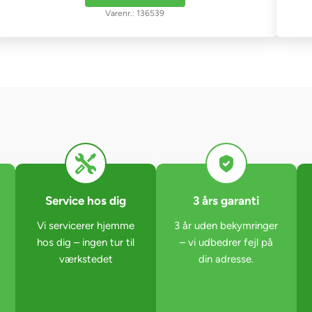
136539
Service hos dig
3 års garanti
Vi servicerer hjemme
3 år uden bekymringer
hos dig – ingen tur til
– vi udbedrer fejl på
værkstedet
din adresse.