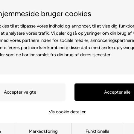
Service hos dig
3 års garanti
hjemmeside bruger cookies
kies til at tilpasse vores indhold og annoncer, til at vise dig funktion
 at analysere vores trafik. Vi deler også oplysninger om din brug af
ed vores partnere inden for sociale medier, annonceringspartner
ere. Vores partnere kan kombinere disse data med andre oplysninge
l
Rollator
Brugte
Otiumstole
El-kørestol
Tilbehø
ler som de har indsamlet fra din brug af deres tjenester.
Forside
»
Reservedele
»
Kabinescooter
»
Country II
»
Interiør
Interiør
Vis cookie detaljer
e
Markedsføring
Funktionelle