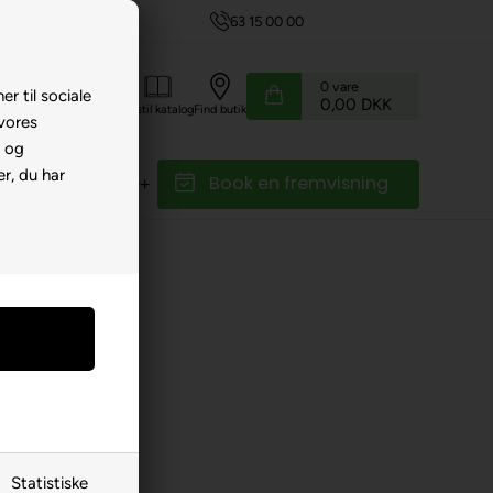
63 15 00 00
0
vare
er til sociale
0,00 DKK
Kundeservice
Bestil katalog
Find butik
 vores
e og
r, du har
Book en fremvisning
r
Reservedele
Statistiske