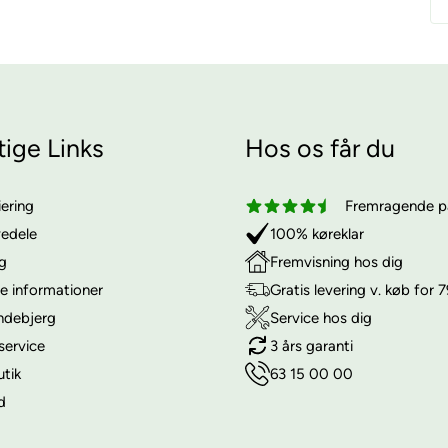
tige Links
Hos os får du
iering
Fremragende på
vedele
100% køreklar
ng
Fremvisning hos dig
e informationer
Gratis levering v. køb for 7
ndebjerg
Service hos dig
service
3 års garanti
utik
63 15 00 00
d