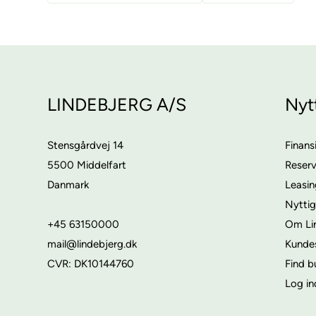
LINDEBJERG A/S
Nyt
Stensgårdvej 14
Finans
5500 Middelfart
Reser
Danmark
Leasi
Nyttig
+45 63150000
Om Li
mail@lindebjerg.dk
Kunde
CVR: DK10144760
Find b
Log in