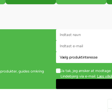
Ja tak, jeg ønsker at modtag
 produkter, guides omkring
Lindebjerg via e-mail.
Læs vilkå