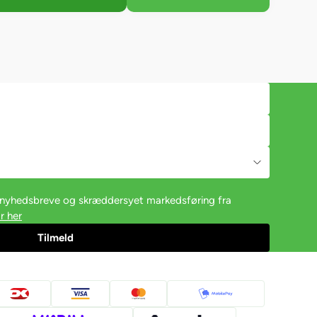
e nyhedsbreve og skræddersyet markedsføring fra
r her