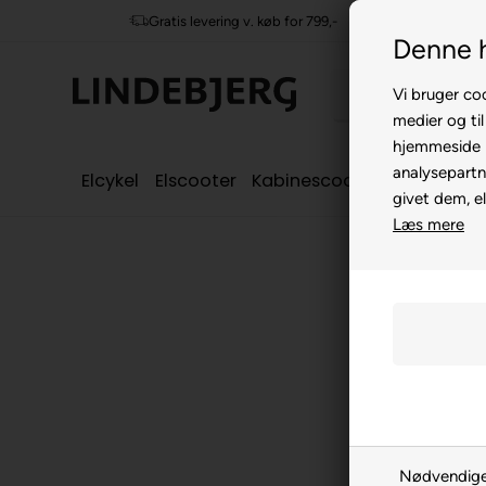
Gratis levering v. køb for 799,-
Denne 
Vi bruger coo
medier og til
hjemmeside m
analysepartn
Elcykel
Elscooter
Kabinescooter
Seniorcyke
givet dem, el
Læs mere
Nødvendig