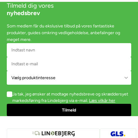
Tilmeld dig vores
nyhedsbrev
Som medlem får du ekslusive tilbud på vores fantastiske
produkter, guides omkring vedligeholdelse, anbefalinger og
meget mere.
Ja tak, jeg ønsker at modtage nyhedsbreve og skræddersyet
markedsføring fra Lindebjerg via e-mail.
Læs vilkår her