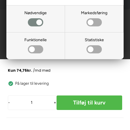
Nødvendige
Markedsføring
Forside
»
Reservedele
»
Elscooter
Nummerpladelygte, LM-Speed 25
138075
Funktionelle
Statistiske
299,00
DKK
På lager til levering
-
+