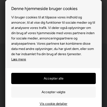
100% køreklar
Denne hjemmeside bruger cookies
Fremvisning hos dig
Vi bruger cookies til at tilpasse vores indhold og
Gratis levering v. køb for 799,-
annoncer, til at vise dig funktioner til sociale medier og til
at analysere vores trafik. Vi deler også oplysninger om
Service hos dig
din brug af vores hjemmeside med vores partnere inden
3 års garanti
for sociale medier, annonceringspartnere og
analysepartnere. Vores partnere kan kombinere disse
63 15 00 00
data med andre oplysninger, du har givet dem, eller som
de har indsamlet fra din brug af deres tjenester.
Læs mere
Vis cookie detaljer