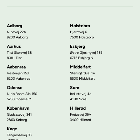
Aalborg
Holstebro
Nibevej 22A
Hjermvej 6
9200 Aalborg
7500 Holstebro
Aarhus
Esbjerg
Tilst Skolevej 38
Østre Gjesingvej 13B
8381 Tilst
6715 Esbjerg N
Aabenraa
Middelfart
Vestvejen 153
Stensgårdvej 14
6200 Aabenraa
5500 Middelfart
Odense
Sorø
Niels Bohrs Allé 150
Industrivej 4e
5230 Odense M
4180 Sorø
København
Hillerød
Gladsaxevej 341
Frejasvej 36A
2860 Søborg
3400 Hillerød
Køge
Tangmosevej 93