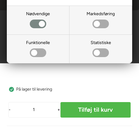
Nødvendige
Markedsføring
Forside
»
Reservedele
»
Elscooter
Refleks til armlæn (rund)
119411
Funktionelle
Statistiske
49,00
DKK
På lager til levering
-
+