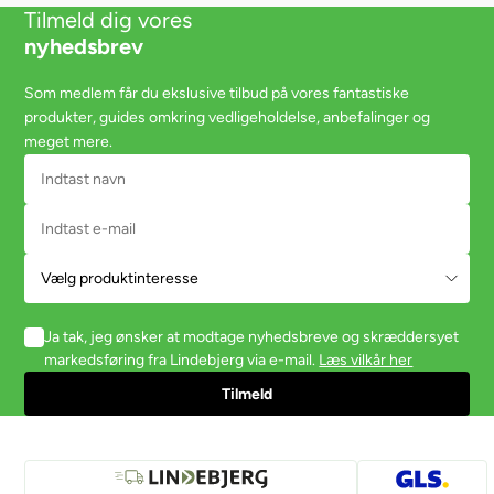
Tilmeld dig vores
nyhedsbrev
Som medlem får du ekslusive tilbud på vores fantastiske
produkter, guides omkring vedligeholdelse, anbefalinger og
meget mere.
Ja tak, jeg ønsker at modtage nyhedsbreve og skræddersyet
markedsføring fra Lindebjerg via e-mail.
Læs vilkår her