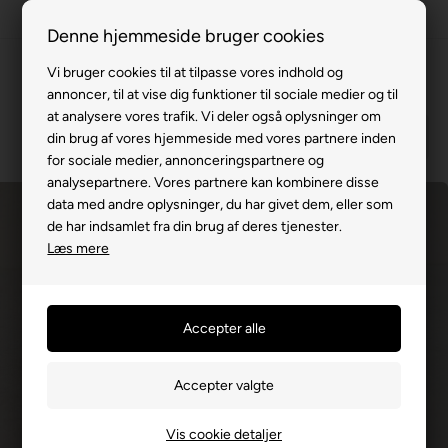
100% køreklar
Denne hjemmeside bruger cookies
Fremvisning hos dig
Vi bruger cookies til at tilpasse vores indhold og
annoncer, til at vise dig funktioner til sociale medier og til
Gratis levering v. køb for 799,-
at analysere vores trafik. Vi deler også oplysninger om
Service hos dig
din brug af vores hjemmeside med vores partnere inden
for sociale medier, annonceringspartnere og
3 års garanti
analysepartnere. Vores partnere kan kombinere disse
data med andre oplysninger, du har givet dem, eller som
63 15 00 00
de har indsamlet fra din brug af deres tjenester.
Læs mere
Vis cookie detaljer