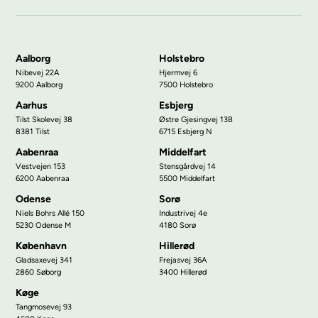
Aalborg
Holstebro
Nibevej 22A
Hjermvej 6
9200 Aalborg
7500 Holstebro
Aarhus
Esbjerg
Tilst Skolevej 38
Østre Gjesingvej 13B
8381 Tilst
6715 Esbjerg N
Aabenraa
Middelfart
Vestvejen 153
Stensgårdvej 14
6200 Aabenraa
5500 Middelfart
Odense
Sorø
Niels Bohrs Allé 150
Industrivej 4e
5230 Odense M
4180 Sorø
København
Hillerød
Gladsaxevej 341
Frejasvej 36A
2860 Søborg
3400 Hillerød
Køge
Tangmosevej 93