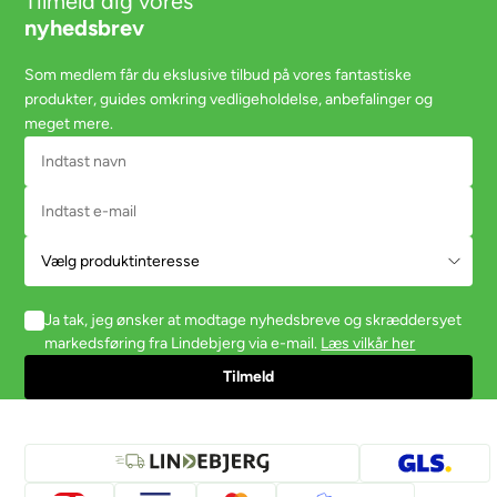
Tilmeld dig vores
nyhedsbrev
Som medlem får du ekslusive tilbud på vores fantastiske
produkter, guides omkring vedligeholdelse, anbefalinger og
meget mere.
Ja tak, jeg ønsker at modtage nyhedsbreve og skræddersyet
markedsføring fra Lindebjerg via e-mail.
Læs vilkår her