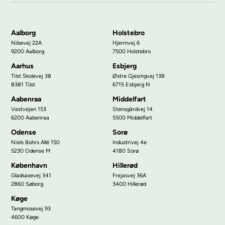
Aalborg
Holstebro
Nibevej 22A
Hjermvej 6
9200 Aalborg
7500 Holstebro
Aarhus
Esbjerg
Tilst Skolevej 38
Østre Gjesingvej 13B
8381 Tilst
6715 Esbjerg N
Aabenraa
Middelfart
Vestvejen 153
Stensgårdvej 14
6200 Aabenraa
5500 Middelfart
Odense
Sorø
Niels Bohrs Allé 150
Industrivej 4e
5230 Odense M
4180 Sorø
København
Hillerød
Gladsaxevej 341
Frejasvej 36A
2860 Søborg
3400 Hillerød
Køge
Tangmosevej 93
4600 Køge