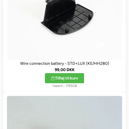
Wire connection battery - STD+LUX (KE/HH280)
99,00 DKK
Tilføj til kurv
179508