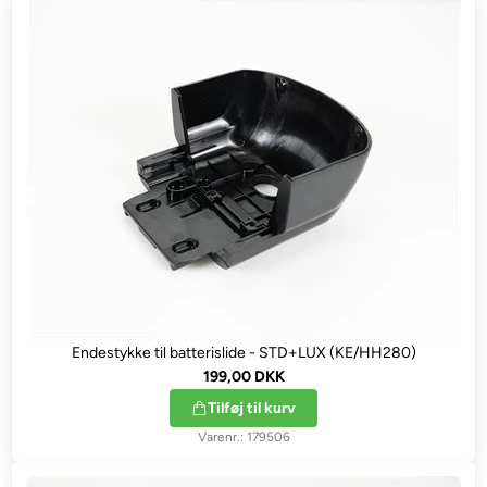
Endestykke til batterislide - STD+LUX (KE/HH280)
199,00 DKK
Tilføj til kurv
179506