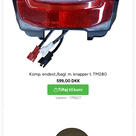
Komp. endest./bagl. m. knapper t. TM280
599,00 DKK
Tilføj til kurv
179627