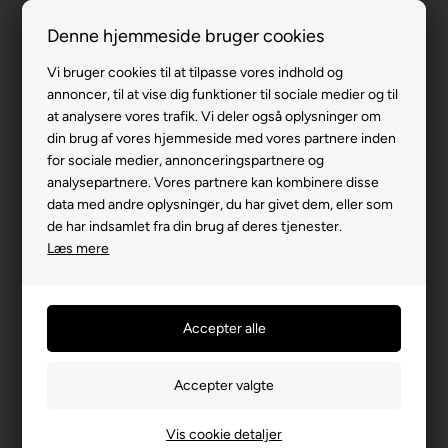
Fremvisning hos dig
Denne hjemmeside bruger cookies
Gratis levering v. køb for 799,-
Vi bruger cookies til at tilpasse vores indhold og
annoncer, til at vise dig funktioner til sociale medier og til
Service hos dig
at analysere vores trafik. Vi deler også oplysninger om
3 års garanti
din brug af vores hjemmeside med vores partnere inden
for sociale medier, annonceringspartnere og
63 15 00 00
analysepartnere. Vores partnere kan kombinere disse
data med andre oplysninger, du har givet dem, eller som
Forside
»
Reservedele
»
Elcykel
»
Batterier/oplader
de har indsamlet fra din brug af deres tjenester.
Læs mere
Batterier/oplader
Filtrer produkter
Vis cookie detaljer