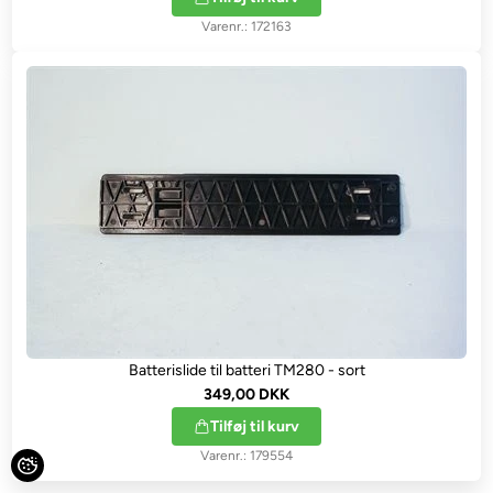
172163
Batterislide til batteri TM280 - sort
349,00 DKK
Tilføj til kurv
179554