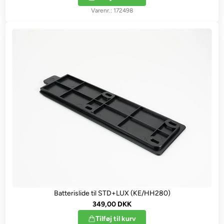
172498
Batterislide til STD+LUX (KE/HH280)
349,00 DKK
Tilføj til kurv