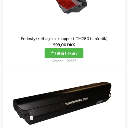
Endestykke/bagl. m. knapper t. TM280 (små stik)
599,00 DKK
Tilføj til kurv
179657