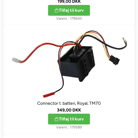
199,00 DKK
Tilføj til kurv
179645
Connector t. batteri, Royal, TM70
349,00 DKK
Tilføj til kurv
179589