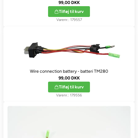
99,00 DKK
Tilføj til kurv
179557
Wire connection battery - batteri TM280
99,00 DKK
Tilføj til kurv
179556