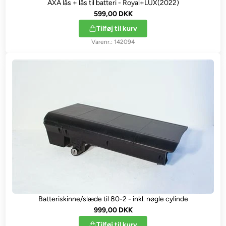
AXA lås + lås til batteri - Royal+LUX(2022)
599,00 DKK
Tilføj til kurv
142094
Batteriskinne/slæde til 80-2 - inkl. nøgle cylinde
999,00 DKK
Tilføj til kurv