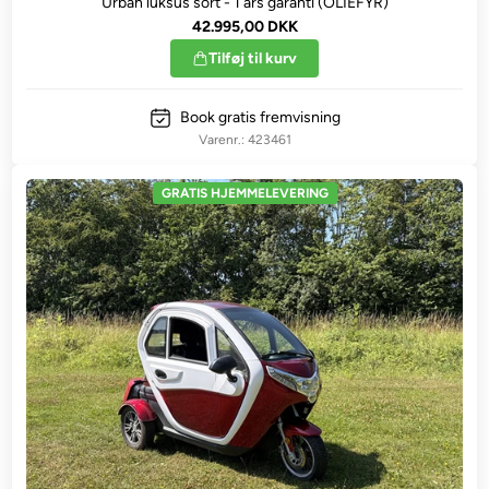
Urban luksus sort - 1 års garanti (OLIEFYR)
42.995,00 DKK
Tilføj til kurv
Book gratis fremvisning
423461
GRATIS HJEMMELEVERING