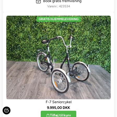
Book gratis fremvisning
423534
GRATIS HJEMMELEVERING
F-7 Seniorcykel
9.995,00 DKK
Tilføj til kurv