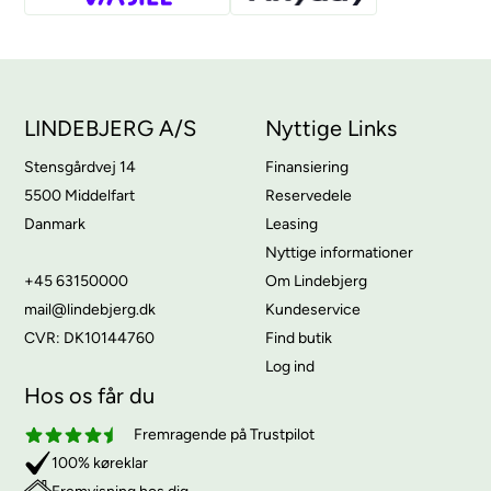
LINDEBJERG A/S
Nyttige Links
Stensgårdvej 14
Finansiering
5500 Middelfart
Reservedele
Danmark
Leasing
Nyttige informationer
+45 63150000
Om Lindebjerg
mail@lindebjerg.dk
Kundeservice
CVR: DK10144760
Find butik
Log ind
Hos os får du
Fremragende på Trustpilot
100% køreklar