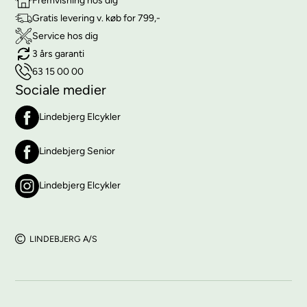
Fremvisning hos dig
Gratis levering v. køb for 799,-
Service hos dig
3 års garanti
63 15 00 00
Sociale medier
Lindebjerg Elcykler
Lindebjerg Senior
Lindebjerg Elcykler
LINDEBJERG A/S