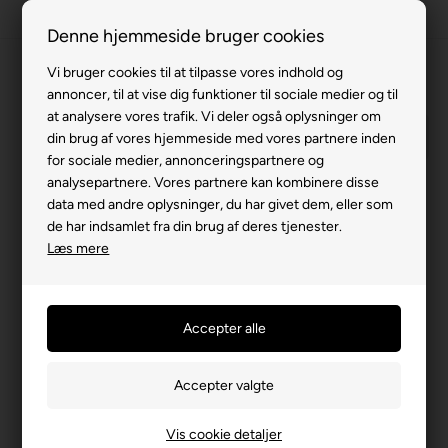
100% køreklar
Denne hjemmeside bruger cookies
Fremvisning hos dig
Vi bruger cookies til at tilpasse vores indhold og
annoncer, til at vise dig funktioner til sociale medier og til
Gratis levering v. køb for 799,-
at analysere vores trafik. Vi deler også oplysninger om
Service hos dig
din brug af vores hjemmeside med vores partnere inden
for sociale medier, annonceringspartnere og
3 års garanti
analysepartnere. Vores partnere kan kombinere disse
data med andre oplysninger, du har givet dem, eller som
63 15 00 00
Velkommen til Lindebjerg
de har indsamlet fra din brug af deres tjenester.
kundeservice
Læs mere
Lindebjerg salg
63150000 (Tast 1)
mail@lindebjerg.dk
Mandag-fredag 09.00-16.00
Vis cookie detaljer