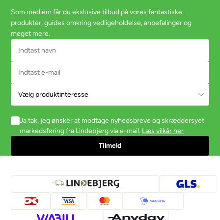
Som medlem får du ekslusive tilbud på vores fantastiske
produkter, guides omkring vedligeholdelse, anbefalinger og
meget mere.
Ja tak, jeg ønsker at modtage nyhedsbreve og skræddersyet
markedsføring fra Lindebjerg via e-mail.
Læs vilkår her