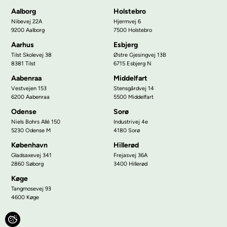
Aalborg
Holstebro
Nibevej 22A
Hjermvej 6
9200 Aalborg
7500 Holstebro
Aarhus
Esbjerg
Tilst Skolevej 38
Østre Gjesingvej 13B
8381 Tilst
6715 Esbjerg N
Aabenraa
Middelfart
Vestvejen 153
Stensgårdvej 14
6200 Aabenraa
5500 Middelfart
Odense
Sorø
Niels Bohrs Allé 150
Industrivej 4e
5230 Odense M
4180 Sorø
København
Hillerød
Gladsaxevej 341
Frejasvej 36A
2860 Søborg
3400 Hillerød
Køge
Tangmosevej 93
4600 Køge