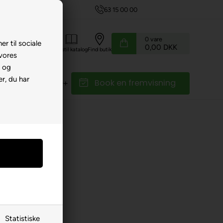
63 15 00 00
0
vare
er til sociale
0,00 DKK
Kundeservice
Bestil katalog
Find butik
 vores
e og
r, du har
Book en fremvisning
r
Reservedele
Statistiske