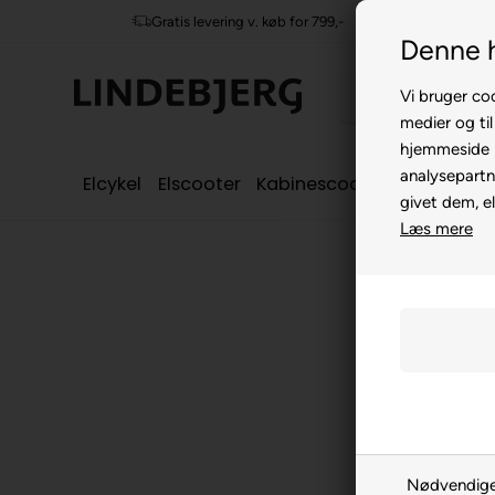
Gratis levering v. køb for 799,-
Denne 
Vi bruger coo
medier og til
hjemmeside m
analysepartn
Elcykel
Elscooter
Kabinescooter
Seniorcyke
givet dem, el
Læs mere
Nødvendig