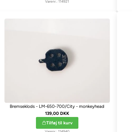
114921
Bremseklods - LM-650-700/City - monkeyhead
139,00 DKK
Tilføj til kurv
114940