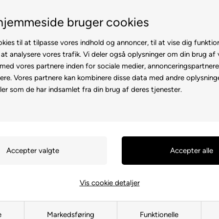
Service hos dig
3 års garanti
hjemmeside bruger cookies
kies til at tilpasse vores indhold og annoncer, til at vise dig funktion
 at analysere vores trafik. Vi deler også oplysninger om din brug af
ed vores partnere inden for sociale medier, annonceringspartner
ere. Vores partnere kan kombinere disse data med andre oplysninge
l
Rollator
Brugte
Otiumstole
El-kørestol
Tilbehø
ler som de har indsamlet fra din brug af deres tjenester.
Forside
»
Reservedele
»
Elscooter
»
Bremser
Bremser
Vis cookie detaljer
e
Markedsføring
Funktionelle