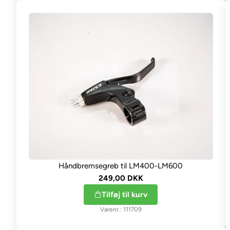
Håndbremsegreb til LM400-LM600
249,00 DKK
Tilføj til kurv
111709