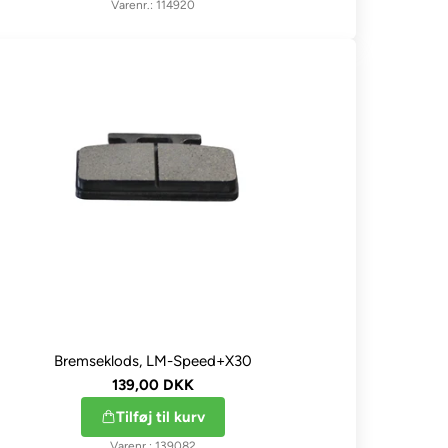
114920
Bremseklods, LM-Speed+X30
139,00 DKK
Tilføj til kurv
139082