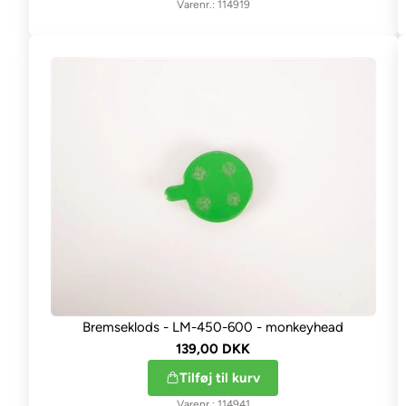
114919
Bremseklods - LM-450-600 - monkeyhead
139,00 DKK
Tilføj til kurv
114941