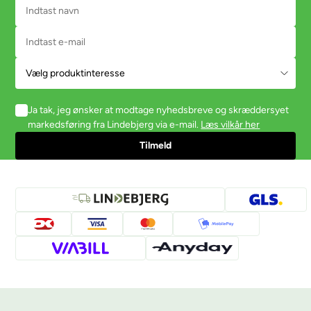
Ja tak, jeg ønsker at modtage nyhedsbreve og skræddersyet
markedsføring fra Lindebjerg via e-mail.
Læs vilkår her