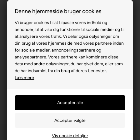
Fremvisning hos dig
Denne hjemmeside bruger cookies
Gratis levering v. køb for 799,-
Vi bruger cookies til at tilpasse vores indhold og
annoncer, til at vise dig funktioner til sociale medier og til
Service hos dig
at analysere vores trafik. Vi deler også oplysninger om
3 års garanti
din brug af vores hjemmeside med vores partnere inden
for sociale medier, annonceringspartnere og
63 15 00 00
analysepartnere. Vores partnere kan kombinere disse
data med andre oplysninger, du har givet dem, eller som
Forside
»
Reservedele
»
Kabinescooter
»
Citykabine
»
Sæde/sele
de har indsamlet fra din brug af deres tjenester.
Læs mere
Sæde/sele
Vis cookie detaljer