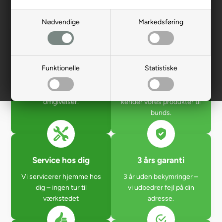
Nødvendige
Markedsføring
Gratis fremvisning
Levering direkte til
hos dig
døren
Funktionelle
Statistiske
Vi kommer hjem til dig –
Elkøretøjer leveres af
afprøv i trygge, kendte
egne medarbejdere – vi
omgivelser.
kender vores produkter til
bunds.
Service hos dig
3 års garanti
Vi servicerer hjemme hos
3 år uden bekymringer –
dig – ingen tur til
vi udbedrer fejl på din
værkstedet
adresse.