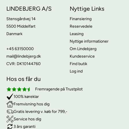
LINDEBJERG A/S
Nyttige Links
Stensgårdvej 14
Finansiering
5500 Middelfart
Reservedele
Danmark
Leasing
Nyttige informationer
+45 63150000
Om Lindebjerg
mail@lindebjerg.dk
Kundeservice
CVR: DK10144760
Find butik
Log ind
Hos os får du
Fremragende på Trustpilot
100% køreklar
Fremvisning hos dig
Gratis levering v. køb for 799,-
Service hos dig
3 års garanti