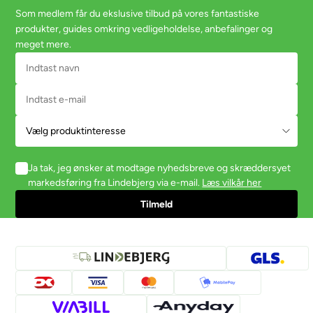
Som medlem får du ekslusive tilbud på vores fantastiske
produkter, guides omkring vedligeholdelse, anbefalinger og
meget mere.
Ja tak, jeg ønsker at modtage nyhedsbreve og skræddersyet
markedsføring fra Lindebjerg via e-mail.
Læs vilkår her