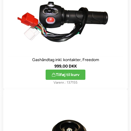
Gashåndtag inkl. kontakter, Freedom
999,00 DKK
Tilføj til kurv
137155