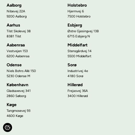
Aalborg
Holstebro
Nibevej 22A
Hjermvej 6
9200 Aalborg
7500 Holstebro
Aarhus
Esbjerg
Tilst Skolevej 38
Østre Gjesingvej 13B
8381 Tilst
6715 Esbjerg N
Aabenraa
Middelfart
Vestvejen 153
Stensgårdvej 14
6200 Aabenraa
5500 Middelfart
Odense
Sorø
Niels Bohrs Allé 150
Industrivej 4e
5230 Odense M
4180 Sorø
København
Hillerød
Gladsaxevej 341
Frejasvej 36A
2860 Søborg
3400 Hillerød
Køge
Tangmosevej 93
4600 Køge