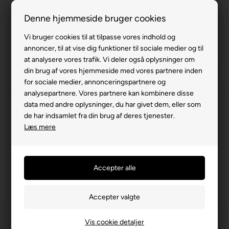
Fremvisning hos dig
Denne hjemmeside bruger cookies
Gratis levering v. køb for 799,-
Vi bruger cookies til at tilpasse vores indhold og
annoncer, til at vise dig funktioner til sociale medier og til
Service hos dig
at analysere vores trafik. Vi deler også oplysninger om
3 års garanti
din brug af vores hjemmeside med vores partnere inden
for sociale medier, annonceringspartnere og
63 15 00 00
analysepartnere. Vores partnere kan kombinere disse
data med andre oplysninger, du har givet dem, eller som
Forside
»
Reservedele
»
Kabinescooter
»
Freedom
»
El dele
de har indsamlet fra din brug af deres tjenester.
Læs mere
El dele
Filtrer produkter
Vis cookie detaljer