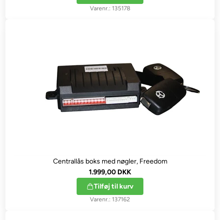
135178
Centrallås boks med nøgler, Freedom
1.999,00 DKK
Tilføj til kurv
137162