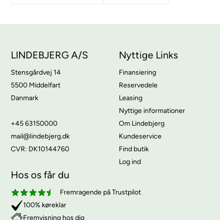
LINDEBJERG A/S
Nyttige Links
Stensgårdvej 14
Finansiering
5500 Middelfart
Reservedele
Danmark
Leasing
Nyttige informationer
+45 63150000
Om Lindebjerg
mail@lindebjerg.dk
Kundeservice
CVR: DK10144760
Find butik
Log ind
Hos os får du
Fremragende på Trustpilot
100% køreklar
Fremvisning hos dig