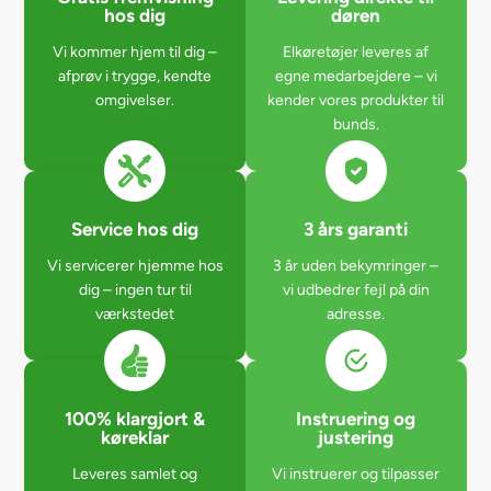
hos dig
døren
Vi kommer hjem til dig –
Elkøretøjer leveres af
afprøv i trygge, kendte
egne medarbejdere – vi
omgivelser.
kender vores produkter til
bunds.
Service hos dig
3 års garanti
Vi servicerer hjemme hos
3 år uden bekymringer –
dig – ingen tur til
vi udbedrer fejl på din
værkstedet
adresse.
100% klargjort &
Instruering og
køreklar
justering
Leveres samlet og
Vi instruerer og tilpasser