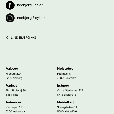
Lindebjerg Senior
Lindebjerg Elcykler
LINDEBJERG A/S
Aalborg
Holstebro
Nibevej 22A
Hjermvej 6
9200 Aalborg
7500 Holstebro
Aarhus
Esbjerg
Tilst Skolevej 38
Østre Gjesingvej 13B
8381 Tilst
6715 Esbjerg N
Aabenraa
Middelfart
Vestvejen 153
Stensgårdvej 14
6200 Aabenraa
5500 Middelfart