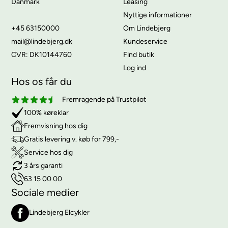
Danmark
Leasing
Nyttige informationer
+45 63150000
Om Lindebjerg
mail@lindebjerg.dk
Kundeservice
CVR: DK10144760
Find butik
Log ind
Hos os får du
Fremragende på Trustpilot
100% køreklar
Fremvisning hos dig
Gratis levering v. køb for 799,-
Service hos dig
3 års garanti
63 15 00 00
Sociale medier
Lindebjerg Elcykler