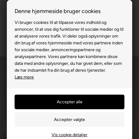
Fremvisning hos dig
Denne hjemmeside bruger cookies
Gratis levering v. køb for 799,-
Vi bruger cookies til at tilpasse vores indhold og
annoncer, til at vise dig funktioner til sociale medier og til
Service hos dig
at analysere vores trafik. Vi deler også oplysninger om
3 års garanti
din brug af vores hjemmeside med vores partnere inden
for sociale medier, annonceringspartnere og
63 15 00 00
analysepartnere. Vores partnere kan kombinere disse
data med andre oplysninger, du har givet dem, eller som
de har indsamlet fra din brug af deres tjenester.
Læs mere
Vis cookie detaljer