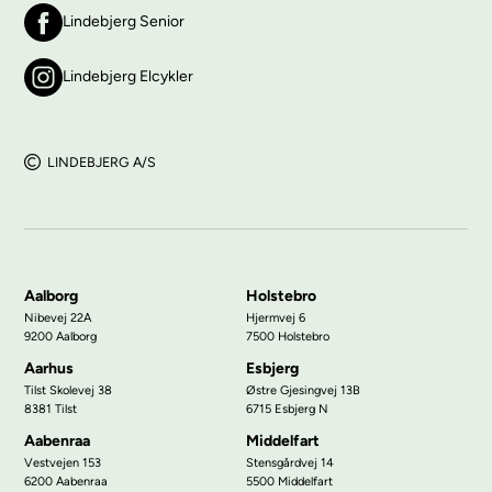
Lindebjerg Senior
Lindebjerg Elcykler
LINDEBJERG A/S
Aalborg
Holstebro
Nibevej 22A
Hjermvej 6
9200 Aalborg
7500 Holstebro
Aarhus
Esbjerg
Tilst Skolevej 38
Østre Gjesingvej 13B
8381 Tilst
6715 Esbjerg N
Aabenraa
Middelfart
Vestvejen 153
Stensgårdvej 14
6200 Aabenraa
5500 Middelfart