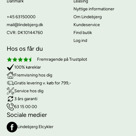
Danmark
Leasing
Nyttige informationer
+45 63150000
Om Lindebjerg
mail@lindebjerg.dk
Kundeservice
CVR: DK10144760
Find butik
Log ind
Hos os får du
Fremragende på Trustpilot
100% køreklar
Fremvisning hos dig
Gratis levering v. køb for 799,-
Service hos dig
3 års garanti
63 15 00 00
Sociale medier
Lindebjerg Elcykler