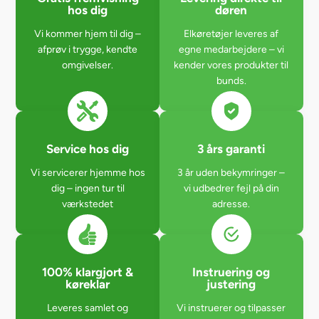
hos dig
døren
Vi kommer hjem til dig –
Elkøretøjer leveres af
afprøv i trygge, kendte
egne medarbejdere – vi
omgivelser.
kender vores produkter til
bunds.
Service hos dig
3 års garanti
Vi servicerer hjemme hos
3 år uden bekymringer –
dig – ingen tur til
vi udbedrer fejl på din
værkstedet
adresse.
100% klargjort &
Instruering og
køreklar
justering
Leveres samlet og
Vi instruerer og tilpasser