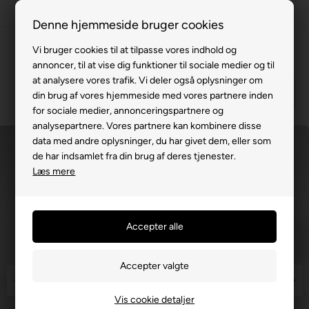
Fremvisning hos dig
Denne hjemmeside bruger cookies
Gratis levering v. køb for 799,-
Vi bruger cookies til at tilpasse vores indhold og
annoncer, til at vise dig funktioner til sociale medier og til
Service hos dig
at analysere vores trafik. Vi deler også oplysninger om
3 års garanti
din brug af vores hjemmeside med vores partnere inden
for sociale medier, annonceringspartnere og
63 15 00 00
analysepartnere. Vores partnere kan kombinere disse
data med andre oplysninger, du har givet dem, eller som
de har indsamlet fra din brug af deres tjenester.
Læs mere
Vis cookie detaljer