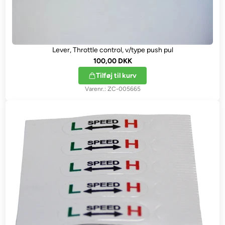
Lever, Throttle control, v/type push pul
100,00 DKK
Tilføj til kurv
ZC-005665