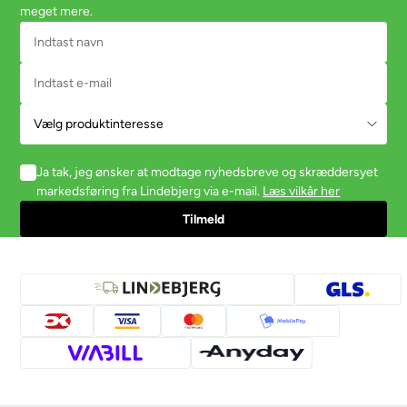
meget mere.
Ja tak, jeg ønsker at modtage nyhedsbreve og skræddersyet
markedsføring fra Lindebjerg via e-mail.
Læs vilkår her