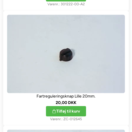
301222-00-A2
Fartreguleringsknap Lille 20mm.
20,00 DKK
Tilføj til kurv
ZC-012645