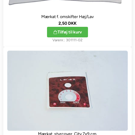
Mærkat f. omskifter Høj/Lav
2,50 DKK
Tilføj til kurv
301111-02
Mærkat, styrcover, City 7x9 cm.