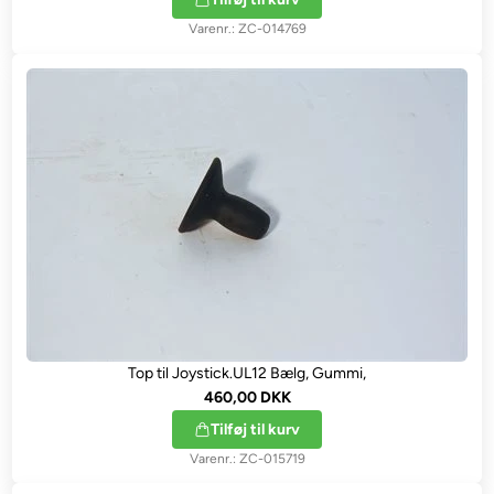
ZC-014769
Top til Joystick.UL12 Bælg, Gummi,
460,00 DKK
Tilføj til kurv
ZC-015719