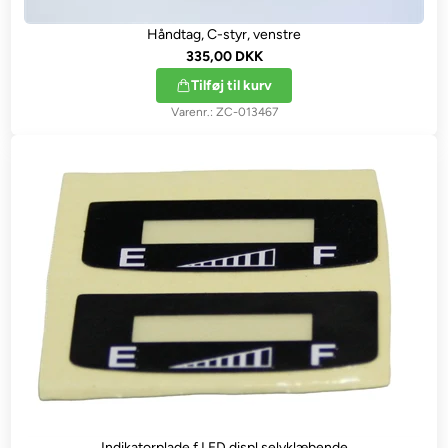
Håndtag, C-styr, venstre
335,00 DKK
Tilføj til kurv
ZC-013467
Indikatorplade f,LED displ selvklæbende