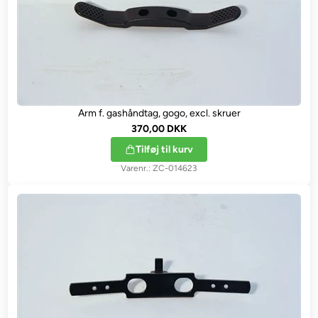
Arm f. gashåndtag, gogo, excl. skruer
370,00 DKK
Tilføj til kurv
ZC-014623