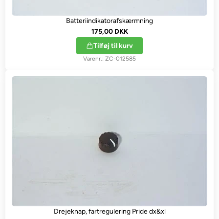
Batteriindikatorafskærmning
175,00 DKK
Tilføj til kurv
ZC-012585
Drejeknap, fartregulering Pride dx&xl