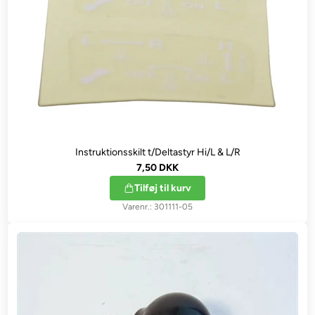
Instruktionsskilt t/Deltastyr Hi/L & L/R
7,50 DKK
Tilføj til kurv
301111-05