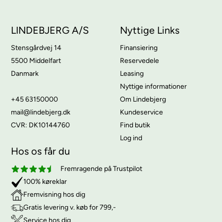
LINDEBJERG A/S
Nyttige Links
Stensgårdvej 14
Finansiering
5500 Middelfart
Reservedele
Danmark
Leasing
Nyttige informationer
+45 63150000
Om Lindebjerg
mail@lindebjerg.dk
Kundeservice
CVR: DK10144760
Find butik
Log ind
Hos os får du
Fremragende på Trustpilot
100% køreklar
Fremvisning hos dig
Gratis levering v. køb for 799,-
Service hos dig