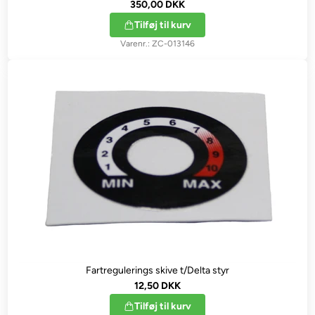
350,00 DKK
Tilføj til kurv
ZC-013146
Fartregulerings skive t/Delta styr
12,50 DKK
Tilføj til kurv