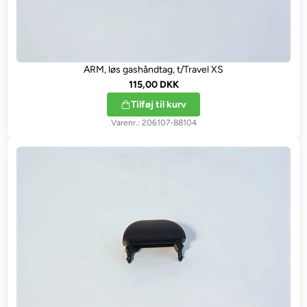
ARM, løs gashåndtag, t/Travel XS
115,00 DKK
Tilføj til kurv
206107-88104