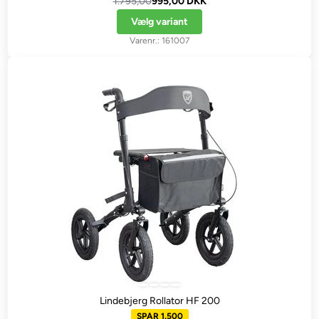
1.795,00
995,00 DKK
Vælg variant
161007
Lindebjerg Rollator HF 200
SPAR 1.500