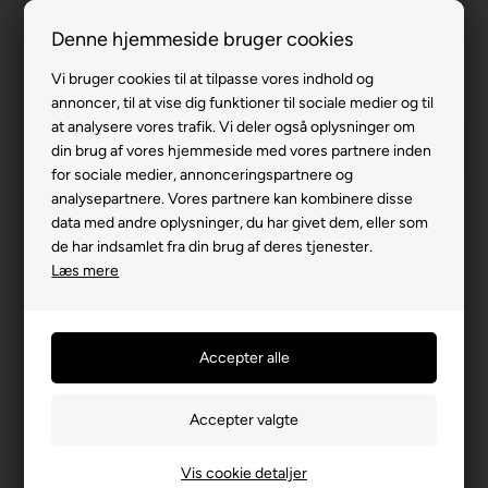
Fremvisning hos dig
Denne hjemmeside bruger cookies
Gratis levering v. køb for 799,-
Vi bruger cookies til at tilpasse vores indhold og
annoncer, til at vise dig funktioner til sociale medier og til
Service hos dig
at analysere vores trafik. Vi deler også oplysninger om
3 års garanti
din brug af vores hjemmeside med vores partnere inden
for sociale medier, annonceringspartnere og
63 15 00 00
analysepartnere. Vores partnere kan kombinere disse
data med andre oplysninger, du har givet dem, eller som
Forside
»
Rollator
de har indsamlet fra din brug af deres tjenester.
Læs mere
Rollator
Stabile rollatorer i høj kvalitet, der giver god støtte, mulighed for
et hvil og er nemme at folde sammen og tage med. En praktisk
løsning, der skaber tryghed og frihed i hverdagen.
Filtrer produkter
Vis cookie detaljer