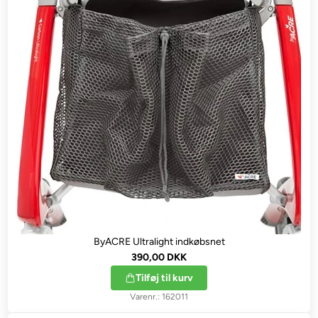
ByACRE Ultralight indkøbsnet
390,00 DKK
Tilføj til kurv
162011