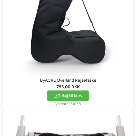
ByACRE Overland Rejsetaske
795,00 DKK
Tilføj til kurv
161038