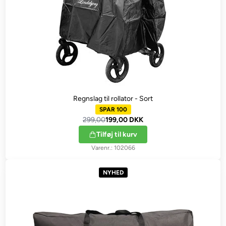
Regnslag til rollator - Sort
SPAR 100
299,00
199,00 DKK
Tilføj til kurv
102066
NYHED