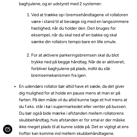
baghjulene, og er udstyret med 2 systemer:
Ved at trække op i bremsehåndtagene vil rollatoren
være i stand til at bevæge sig med en langsommere
hastighed, når du holder den. Den bruges for
eksempel, når du skal ned af en bakke og skal
sænke din rollators tempo bare en lille smule.
For at aktivere parkeringsbremsen skal du blot
trykke ned på begge håndtag. Når de er aktiveret,
forbliver baghjulene på plads, indtil du slår
bremsemekanismen fra igen.
En udendørs rollator bør altid have et sæde, da det giver
dig mulighed for at holde en pause mens at man er på
farten. På den måde vil du altid kunne tage et hvil mens at
du f.eks. står i kø i supermarkedet eller venter på bussen.
Du bør også bide mærke i afstanden mellem rollatorens
skubbehåndtag, hvis afstanden er for smal er der måske
ikke meget plads til at kunne sidde på. Det er vigtigt at ens
hofter kan komme ind mellem skubbehåndtagene.