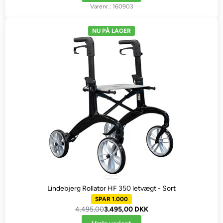
160903
NU PÅ LAGER
Lindebjerg Rollator HF 350 letvægt - Sort
SPAR 1.000
4.495,00
3.495,00 DKK