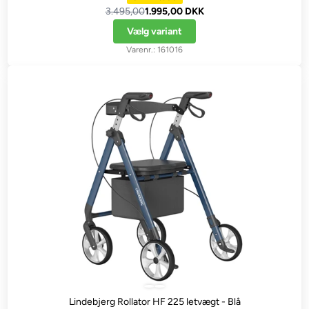
3.495,00
1.995,00 DKK
Vælg variant
161016
Lindebjerg Rollator HF 225 letvægt - Blå