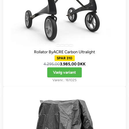
Rollator ByACRE Carbon Ultralight
SPAR 310
4.295,00
3.985,00 DKK
Vælg variant
161025