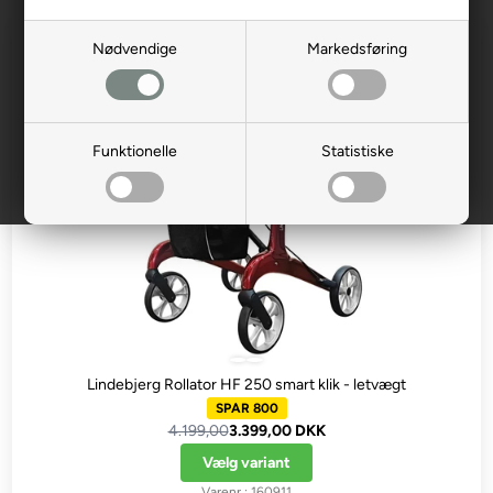
NYHED
FORUDBESTILLING
Nødvendige
Markedsføring
Funktionelle
Statistiske
Lindebjerg Rollator HF 250 smart klik - letvægt
SPAR 800
4.199,00
3.399,00 DKK
Vælg variant
160911