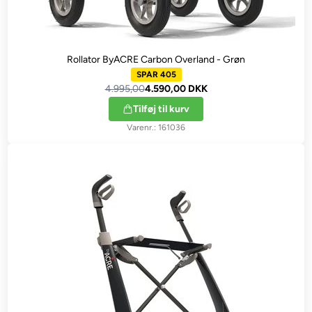
Rollator ByACRE Carbon Overland - Grøn
SPAR 405
4.995,00
4.590,00 DKK
Tilføj til kurv
161036