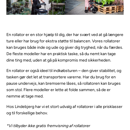
En rollator er en stor hjælp til dig, der har svært ved at gå længere
ture eller har brug for ekstra støtte til balancen. Vores rollatorer
kan bruges både inde og ude og giver dig tryghed, når du færdes.
De fleste modeller har en praktisk taske, så du nemt kan tage
dine ting med, uden at gå på kompromis med sikkerheden.
En rollator er også ideel til indkøbsturen – den giver stabilitet, og
tasken gør det let at transportere varerne. Har du brug for en
pause undervejs, kan bremserne låses, så rollatoren kan bruges
som stol. Flere modeller er lette at folde sammen, så de er
nemme at tage med.
Hos Lindebjerg har vi et stort udvalg af rollatorer i alle prisklasser
og til forskellige behov.
*Vi tilbyder ikke gratis fremvisning af rollatorer