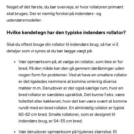
Noget af det første, du bør overveje, er hvor rollatoren primært
skal bruges. Der er nemlig forskel på indendørs- og
udendørsmodeller.
Hvilke kendetegn har den typiske indendørs rollator?
Skal du oftest bruge din rollator til indendørs brug, så har vi 2
detaljer som vi synes at du bør lægge vægt på:
Vær opmærksom på, at vælge en rollator, som ikke er for
bred. På den måde kan den gå gennem døråbninger uden
nogen form for problemer.
Ved at have en smallere rollator
er det ligeledes nemmere at komme omkring diverse
møbler m.m. Derudover er der også særlige rum, hvor en
bred rollator er særdeles upraktisk. Det kunne f.eks. være
toilettet eller køkkenet, hvor det kan være svært at komme
rundt med en bred rollator.
En almindelig rollator er typisk
60-62 cm bred. Smalle rollatorer, som er designet til
indendørs brug, er 54-55 cm bred.
Vær derudover opmærksom på hjulenes størrelse. Et