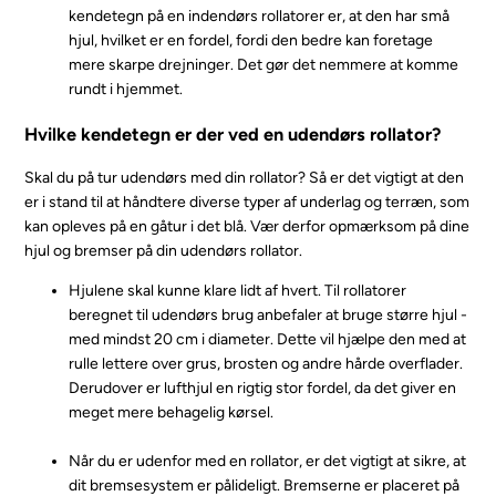
kendetegn på en indendørs rollatorer er, at den har små
hjul, hvilket er en fordel, fordi den bedre kan foretage
mere skarpe drejninger. Det gør det nemmere at komme
rundt i hjemmet.
Hvilke kendetegn er der ved en udendørs rollator?
Skal du på tur udendørs med din rollator? Så er det vigtigt at den
er i stand til at håndtere diverse typer af underlag og terræn, som
kan opleves på en gåtur i det blå. Vær derfor opmærksom på dine
hjul og bremser på din udendørs rollator.
Hjulene skal kunne klare lidt af hvert. Til rollatorer
beregnet til udendørs brug anbefaler at bruge større hjul -
med mindst 20 cm i diameter. Dette vil hjælpe den med at
rulle lettere over grus, brosten og andre hårde overflader.
Derudover er lufthjul en rigtig stor fordel, da det giver en
meget mere behagelig kørsel.
Når du er udenfor med en rollator, er det vigtigt at sikre, at
dit bremsesystem er pålideligt. Bremserne er placeret på