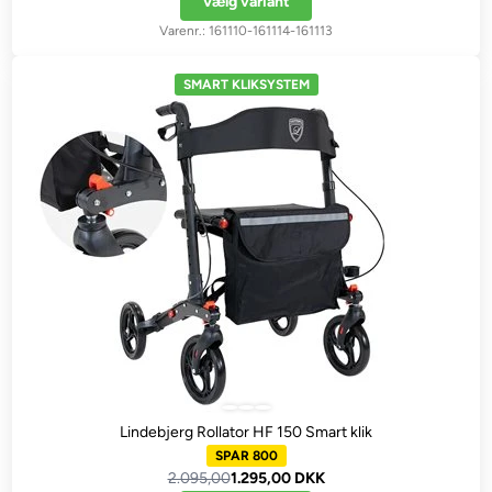
Vælg variant
161110-161114-161113
SMART KLIKSYSTEM
Lindebjerg Rollator HF 150 Smart klik
SPAR 800
2.095,00
1.295,00 DKK