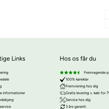
tige Links
Hos os får du
iering
Fremragende på
vedele
100% køreklar
ng
Fremvisning hos dig
e informationer
Gratis levering v. køb for 7
ndebjerg
Service hos dig
service
3 års garanti