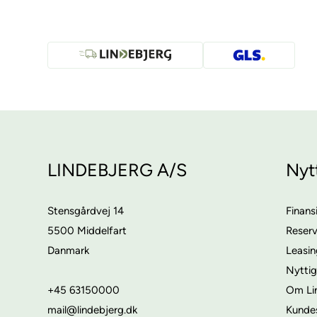
LINDEBJERG A/S
Nyt
Stensgårdvej 14
Finans
5500 Middelfart
Reser
Danmark
Leasi
Nyttig
+45 63150000
Om Li
mail@lindebjerg.dk
Kunde