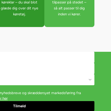
køreklar – du skal blot
tilpasser på stedet –
glæde dig over dit nye
så alt passer til dig
køretøj.
inden vi kører.
e nyhedsbreve og skræddersyet markedsføring fra
r her