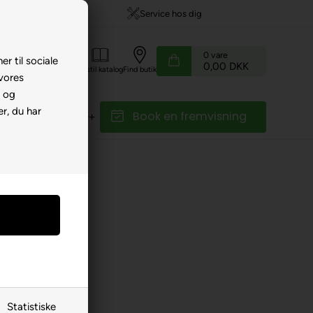
799,-
Service hos dig
0
vare
er til sociale
0,00 DKK
Kundeservice
Bestil katalog
Find butik
 vores
e og
r, du har
Book en fremvisning
r
Reservedele
Statistiske