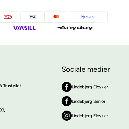
Sociale medier
 Trustpilot
Lindebjerg Elcykler
Lindebjerg Senior
99,-
Lindebjerg Elcykler