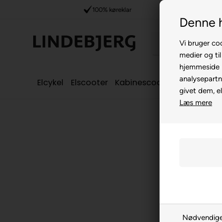
pilot
100% køreklar
Denne 
Vi bruger coo
medier og til
hjemmeside m
analysepartn
Elcykel
Elscooter
Kabinescooter
Seniorcyke
givet dem, el
Læs mere
Nødvendig