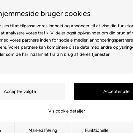
Fremvisning hos dig
Gratis levering v. køb for 
hjemmeside bruger cookies
kies til at tilpasse vores indhold og annoncer, til at vise dig funktion
 at analysere vores trafik. Vi deler også oplysninger om din brug af
ed vores partnere inden for sociale medier, annonceringspartner
ere. Vores partnere kan kombinere disse data med andre oplysninge
l
Rollator
Brugte
Otiumstole
El-kørestol
Tilbehø
ler som de har indsamlet fra din brug af deres tjenester.
Forside
»
Reservedele
»
Kabinescooter
»
Citykabine
»
Styretøj
Styretøj
Vis cookie detaljer
e
Markedsføring
Funktionelle