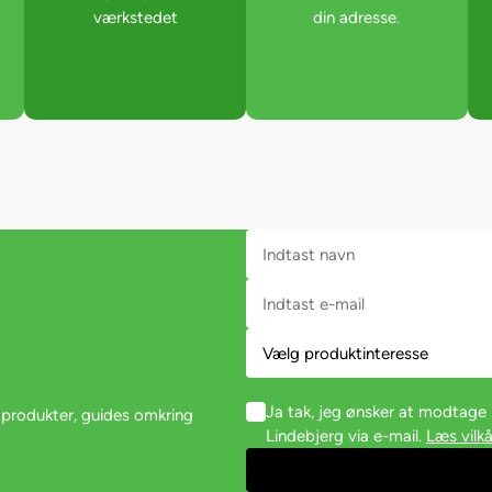
værkstedet
din adresse.
Ja tak, jeg ønsker at modtag
 produkter, guides omkring
Lindebjerg via e-mail.
Læs vilkå