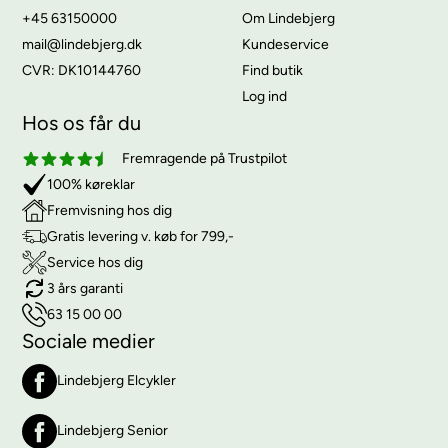
+45 63150000
Om Lindebjerg
mail@lindebjerg.dk
Kundeservice
CVR: DK10144760
Find butik
Log ind
Hos os får du
Fremragende på Trustpilot
100% køreklar
Fremvisning hos dig
Gratis levering v. køb for 799,-
Service hos dig
3 års garanti
63 15 00 00
Sociale medier
Lindebjerg Elcykler
Lindebjerg Senior