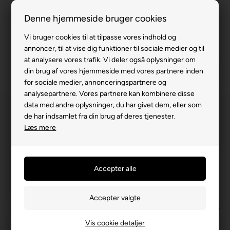
100% køreklar
Denne hjemmeside bruger cookies
Fremvisning hos dig
Vi bruger cookies til at tilpasse vores indhold og
annoncer, til at vise dig funktioner til sociale medier og til
Gratis levering v. køb for 799,-
at analysere vores trafik. Vi deler også oplysninger om
Service hos dig
din brug af vores hjemmeside med vores partnere inden
for sociale medier, annonceringspartnere og
3 års garanti
analysepartnere. Vores partnere kan kombinere disse
data med andre oplysninger, du har givet dem, eller som
63 15 00 00
de har indsamlet fra din brug af deres tjenester.
Læs mere
Vis cookie detaljer