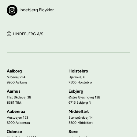
Lindebjerg Elcykler
LINDEBJERG A/S
Aalborg
Holstebro
Nibevej 22A
Hjermvej 6
9200 Aalborg
7500 Holstebro
Aarhus
Esbjerg
Tilst Skolevej 38
Østre Gjesingvej 13B
8381 Tilst
6715 Esbjerg N
Aabenraa
Middelfart
Vestvejen 153
Stensgårdvej 14
6200 Aabenraa
5500 Middelfart
Odense
Sorø