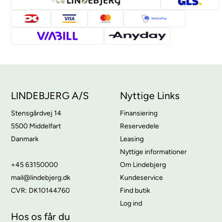
LINDEBJERG A/S
Nyttige Links
Stensgårdvej 14
Finansiering
5500 Middelfart
Reservedele
Danmark
Leasing
Nyttige informationer
+45 63150000
Om Lindebjerg
mail@lindebjerg.dk
Kundeservice
CVR: DK10144760
Find butik
Log ind
Hos os får du