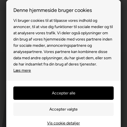
100% køreklar
Denne hjemmeside bruger cookies
Fremvisning hos dig
Vi bruger cookies til at tilpasse vores indhold og
annoncer, til at vise dig funktioner til sociale medier og til
Gratis levering v. køb for 799,-
at analysere vores trafik. Vi deler også oplysninger om
Service hos dig
din brug af vores hjemmeside med vores partnere inden
for sociale medier, annonceringspartnere og
3 års garanti
analysepartnere. Vores partnere kan kombinere disse
data med andre oplysninger, du har givet dem, eller som
63 15 00 00
de har indsamlet fra din brug af deres tjenester.
Læs mere
Vis cookie detaljer