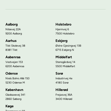
Aalborg
Holstebro
Nibevej 22A
Hjermvej 6
9200 Aalborg
7500 Holstebro
Aarhus
Esbjerg
Tilst Skolevej 38
Østre Gjesingvej 13B
8381 Tilst
6715 Esbjerg N
Aabenraa
Middelfart
Vestvejen 153
Stensgårdvej 14
6200 Aabenraa
5500 Middelfart
Odense
Sorø
Niels Bohrs Allé 150
Industrivej 4e
5230 Odense M
4180 Sorø
København
Hillerød
Gladsaxevej 341
Frejasvej 36A
2860 Søborg
3400 Hillerød
Køge