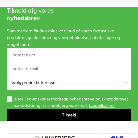
Tilmeld dig vores
nyhedsbrev
Som medlem får du ekslusive tilbud på vores fantastiske
produkter, guides omkring vedligeholdelse, anbefalinger og
meget mere.
Ja tak, jeg ønsker at modtage nyhedsbreve og skræddersyet
markedsføring fra Lindebjerg via e-mail.
Læs vilkår her