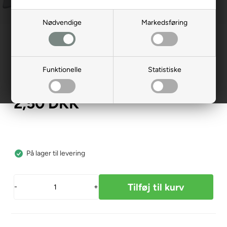
Nødvendige
Markedsføring
Forside
»
Reservedele
»
Shoprider
»
Instrumentbord/styr
Mærkat f. omskifter Høj/Lav
Funktionelle
Statistiske
301111-02
2,50
DKK
På lager til levering
-
+