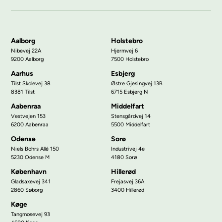
Aalborg
Holstebro
Nibevej 22A
Hjermvej 6
9200 Aalborg
7500 Holstebro
Aarhus
Esbjerg
Tilst Skolevej 38
Østre Gjesingvej 13B
8381 Tilst
6715 Esbjerg N
Aabenraa
Middelfart
Vestvejen 153
Stensgårdvej 14
6200 Aabenraa
5500 Middelfart
Odense
Sorø
Niels Bohrs Allé 150
Industrivej 4e
5230 Odense M
4180 Sorø
København
Hillerød
Gladsaxevej 341
Frejasvej 36A
2860 Søborg
3400 Hillerød
Køge
Tangmosevej 93