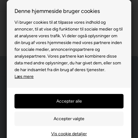
100% køreklar
Denne hjemmeside bruger cookies
Fremvisning hos dig
Vi bruger cookies til at tilpasse vores indhold og
annoncer, til at vise dig funktioner til sociale medier og til
Gratis levering v. køb for 799,-
at analysere vores trafik. Vi deler også oplysninger om
Service hos dig
din brug af vores hjemmeside med vores partnere inden
for sociale medier, annonceringspartnere og
3 års garanti
analysepartnere. Vores partnere kan kombinere disse
data med andre oplysninger, du har givet dem, eller som
63 15 00 00
de har indsamlet fra din brug af deres tjenester.
Læs mere
Vis cookie detaljer