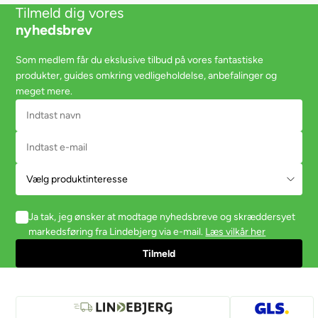
Tilmeld dig vores
nyhedsbrev
Som medlem får du ekslusive tilbud på vores fantastiske
produkter, guides omkring vedligeholdelse, anbefalinger og
meget mere.
Ja tak, jeg ønsker at modtage nyhedsbreve og skræddersyet
markedsføring fra Lindebjerg via e-mail.
Læs vilkår her