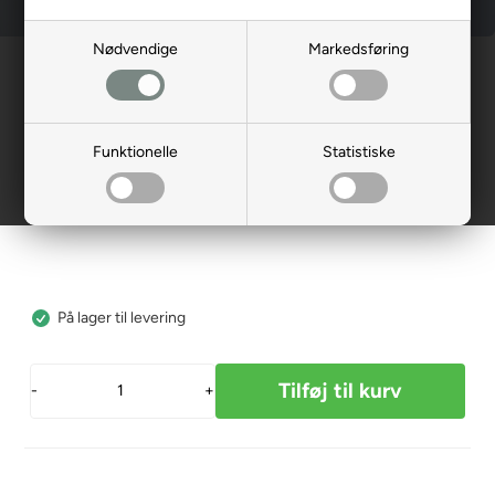
Nødvendige
Markedsføring
Forside
»
Reservedele
»
Shoprider
»
Instrumentbord/styr
Gashåndtag, gul vinyl t. Minibil
206122-88104
Funktionelle
Statistiske
20,00
DKK
På lager til levering
-
+