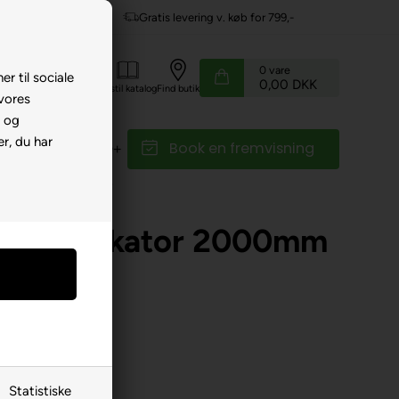
or 799,-
Service hos dig
0
vare
er til sociale
0,00 DKK
Kundeservice
Bestil katalog
Find butik
 vores
e og
r, du har
Book en fremvisning
r
Reservedele
r
»
Instrumentbord/styr
g u. indikator 2000mm
Statistiske