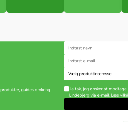
Ja tak, jeg ønsker at modtag
 produkter, guides omkring
Lindebjerg via e-mail.
Læs vilkå