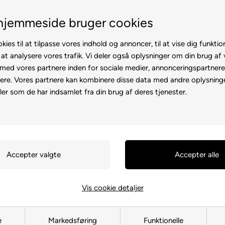
Fremvisning hos dig
Gratis levering v. køb f
hjemmeside bruger cookies
kies til at tilpasse vores indhold og annoncer, til at vise dig funktion
 at analysere vores trafik. Vi deler også oplysninger om din brug af
ed vores partnere inden for sociale medier, annonceringspartner
ere. Vores partnere kan kombinere disse data med andre oplysninge
l
Rollator
Brugte
Otiumstole
El-kørestol
Tilbehø
ler som de har indsamlet fra din brug af deres tjenester.
Forside
»
Reservedele
»
Shopride
Gashåndta
50021
410,00
DKK
Vis cookie detaljer
e
Markedsføring
Funktionelle