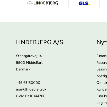
LINDEBJERG A/S
Nyt
Stensgårdvej 14
Finans
5500 Middelfart
Reser
Danmark
Leasi
Nyttig
+45 63150000
Om Li
mail@lindebjerg.dk
Kunde
CVR: DK10144760
Find b
Log in