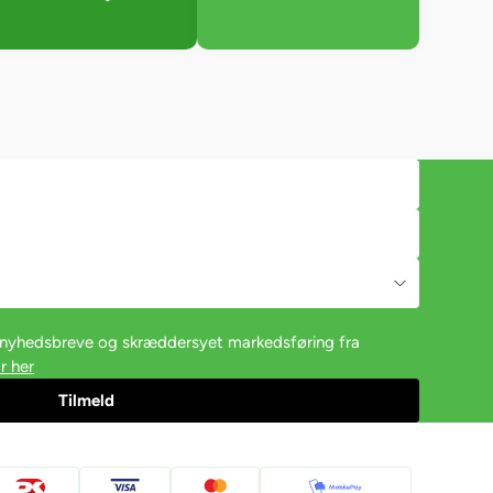
e nyhedsbreve og skræddersyet markedsføring fra
r her