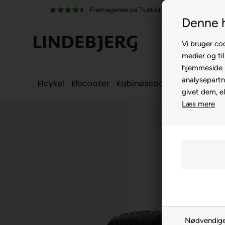
stpilot
100% køreklar
Denne 
Vi bruger coo
medier og til
hjemmeside m
analysepartn
Elcykel
Elscooter
Kabinescooter
Seniorcyke
givet dem, el
Læs mere
Nødvendig