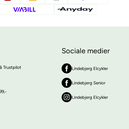
Sociale medier
 Trustpilot
Lindebjerg Elcykler
Lindebjerg Senior
99,-
Lindebjerg Elcykler