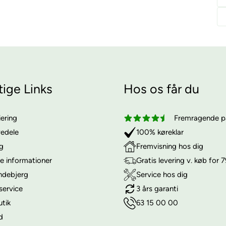
tige Links
Hos os får du
iering
Fremragende på
vedele
100% køreklar
ng
Fremvisning hos dig
e informationer
Gratis levering v. køb for 7
ndebjerg
Service hos dig
service
3 års garanti
utik
63 15 00 00
d