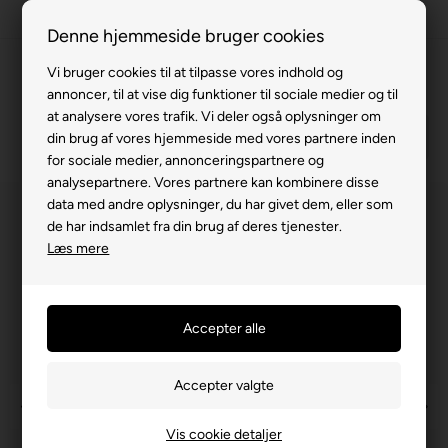
Fremvisning hos dig
Denne hjemmeside bruger cookies
Gratis levering v. køb for 799,-
Vi bruger cookies til at tilpasse vores indhold og
annoncer, til at vise dig funktioner til sociale medier og til
Service hos dig
at analysere vores trafik. Vi deler også oplysninger om
din brug af vores hjemmeside med vores partnere inden
3 års garanti
for sociale medier, annonceringspartnere og
63 15 00 00
analysepartnere. Vores partnere kan kombinere disse
data med andre oplysninger, du har givet dem, eller som
de har indsamlet fra din brug af deres tjenester.
Læs mere
Vis cookie detaljer