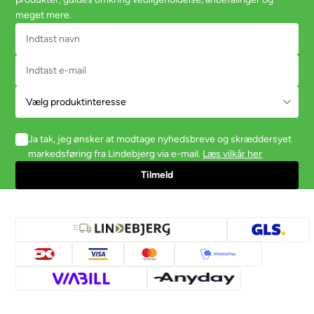
meget mere.
Ja tak, jeg ønsker at modtage nyhedsbreve og skræddersyet
markedsføring fra Lindebjerg via e-mail.
Læs vilkår her