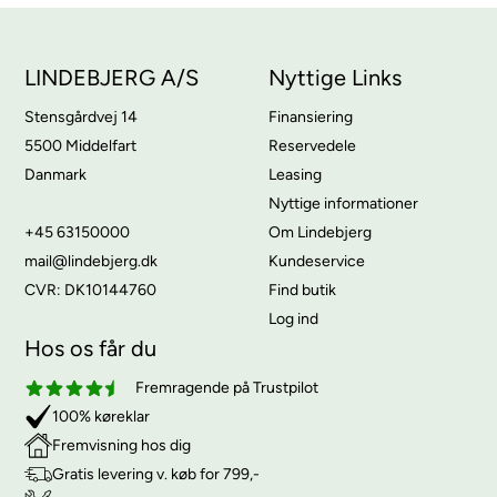
LINDEBJERG A/S
Nyttige Links
Stensgårdvej 14
Finansiering
5500 Middelfart
Reservedele
Danmark
Leasing
Nyttige informationer
+45 63150000
Om Lindebjerg
mail@lindebjerg.dk
Kundeservice
CVR: DK10144760
Find butik
Log ind
Hos os får du
Fremragende på Trustpilot
100% køreklar
Fremvisning hos dig
Gratis levering v. køb for 799,-