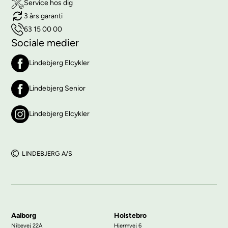
Service hos dig
3 års garanti
63 15 00 00
Sociale medier
Lindebjerg Elcykler
Lindebjerg Senior
Lindebjerg Elcykler
LINDEBJERG A/S
Aalborg
Holstebro
Nibevej 22A
Hjermvej 6