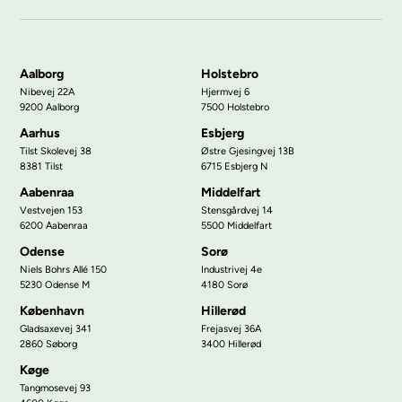
Aalborg
Holstebro
Nibevej 22A
Hjermvej 6
9200 Aalborg
7500 Holstebro
Aarhus
Esbjerg
Tilst Skolevej 38
Østre Gjesingvej 13B
8381 Tilst
6715 Esbjerg N
Aabenraa
Middelfart
Vestvejen 153
Stensgårdvej 14
6200 Aabenraa
5500 Middelfart
Odense
Sorø
Niels Bohrs Allé 150
Industrivej 4e
5230 Odense M
4180 Sorø
København
Hillerød
Gladsaxevej 341
Frejasvej 36A
2860 Søborg
3400 Hillerød
Køge
Tangmosevej 93