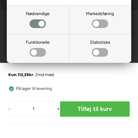
Nødvendige
Markedsføring
Forside
»
Reservedele
»
Elscooter
Bremsegreb, venstre, X30
139028
Funktionelle
Statistiske
449,00
DKK
På lager til levering
-
+