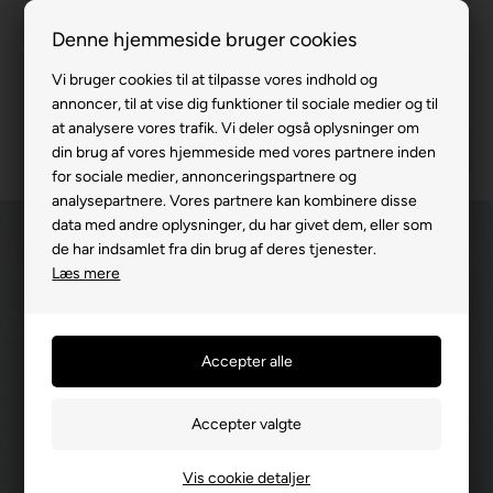
100% køreklar
Denne hjemmeside bruger cookies
Fremvisning hos dig
Vi bruger cookies til at tilpasse vores indhold og
annoncer, til at vise dig funktioner til sociale medier og til
Gratis levering v. køb for 799,-
at analysere vores trafik. Vi deler også oplysninger om
Service hos dig
din brug af vores hjemmeside med vores partnere inden
for sociale medier, annonceringspartnere og
3 års garanti
analysepartnere. Vores partnere kan kombinere disse
data med andre oplysninger, du har givet dem, eller som
63 15 00 00
de har indsamlet fra din brug af deres tjenester.
Læs mere
Vis cookie detaljer