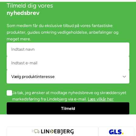
Tilmeld dig vores
nyhedsbrev
Som medlem får du ekslusive tilbud på vores fantastiske
produkter, guides omkring vedligeholdelse, anbefalinger og
meget mere.
Ja tak, jeg ønsker at modtage nyhedsbreve og skræddersyet
markedsføring fra Lindebjerg via e-mail.
Læs vilkår her