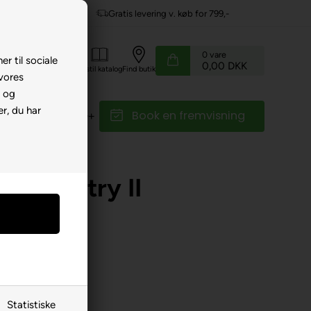
799,-
Service hos dig
0
vare
er til sociale
0,00 DKK
Kundeservice
Bestil katalog
Find butik
 vores
e og
r, du har
Book en fremvisning
r
Reservedele
ooter
r, Country II
K
Statistiske