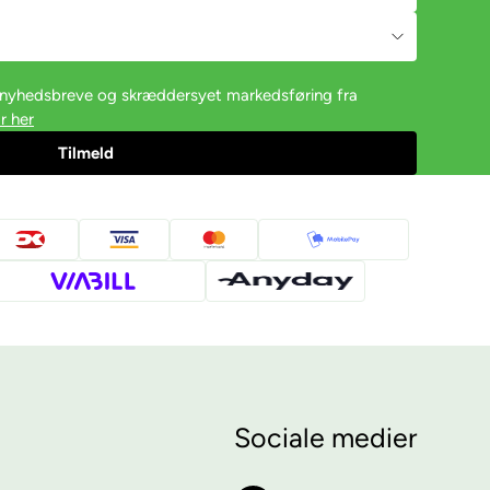
e nyhedsbreve og skræddersyet markedsføring fra
r her
Sociale medier