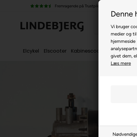
pilot
100% køreklar
Denne 
Vi bruger coo
medier og til
hjemmeside m
analysepartn
Elcykel
Elscooter
Kabinescooter
Seniorcyke
givet dem, el
Læs mere
Nødvendig