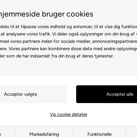
Fremvisning hos dig
Gratis levering v. køb for 
hjemmeside bruger cookies
kies til at tilpasse vores indhold og annoncer, til at vise dig funktion
 at analysere vores trafik. Vi deler også oplysninger om din brug af
ed vores partnere inden for sociale medier, annonceringspartner
ere. Vores partnere kan kombinere disse data med andre oplysninge
l
Rollator
Brugte
Otiumstole
El-kørestol
Tilbehø
ler som de har indsamlet fra din brug af deres tjenester.
Forside
»
Reservedele
»
Kabinesc
Viskermoto
136217
1.995,00
DK
Vis cookie detaljer
e
Markedsføring
Funktionelle