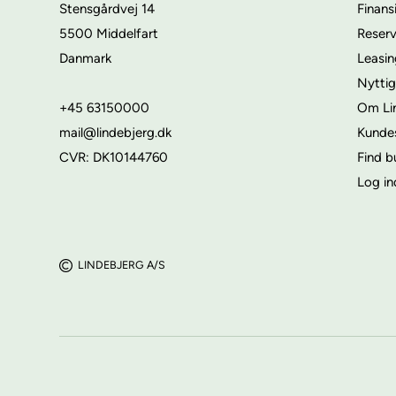
Stensgårdvej 14
Finans
5500 Middelfart
Reser
Danmark
Leasi
Nyttig
+45 63150000
Om Li
mail@lindebjerg.dk
Kunde
CVR: DK10144760
Find b
Log in
LINDEBJERG A/S