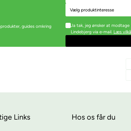
Ja tak, jeg ønsker at modtag
 produkter, guides omkring
Lindebjerg via e-mail.
Læs vilkå
tige Links
Hos os får du