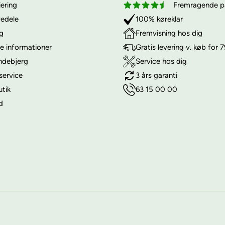
iering
Fremragende på
vedele
100% køreklar
ng
Fremvisning hos dig
e informationer
Gratis levering v. køb for 7
ndebjerg
Service hos dig
service
3 års garanti
utik
63 15 00 00
d