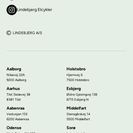
Lindebjerg Elcykler
LINDEBJERG A/S
Aalborg
Holstebro
Nibevej 22A
Hjermvej 6
9200 Aalborg
7500 Holstebro
Aarhus
Esbjerg
Tilst Skolevej 38
Østre Gjesingvej 13B
8381 Tilst
6715 Esbjerg N
Aabenraa
Middelfart
Vestvejen 153
Stensgårdvej 14
6200 Aabenraa
5500 Middelfart
Odense
Sorø