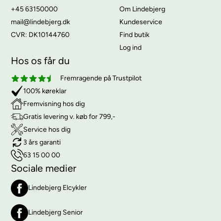
+45 63150000
Om Lindebjerg
mail@lindebjerg.dk
Kundeservice
CVR: DK10144760
Find butik
Log ind
Hos os får du
Fremragende på Trustpilot
100% køreklar
Fremvisning hos dig
Gratis levering v. køb for 799,-
Service hos dig
3 års garanti
63 15 00 00
Sociale medier
Lindebjerg Elcykler
Lindebjerg Senior