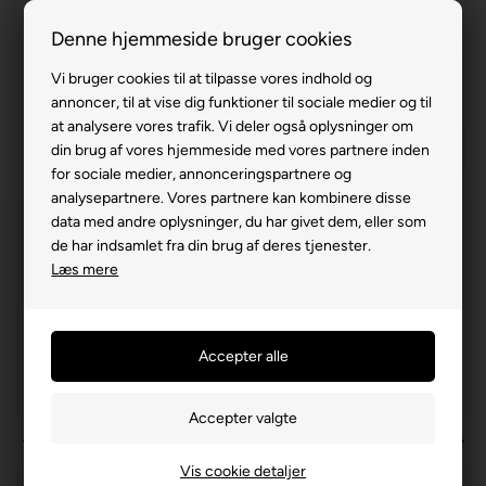
100% køreklar
Denne hjemmeside bruger cookies
Fremvisning hos dig
Vi bruger cookies til at tilpasse vores indhold og
annoncer, til at vise dig funktioner til sociale medier og til
Gratis levering v. køb for 799,-
at analysere vores trafik. Vi deler også oplysninger om
Service hos dig
din brug af vores hjemmeside med vores partnere inden
for sociale medier, annonceringspartnere og
3 års garanti
analysepartnere. Vores partnere kan kombinere disse
data med andre oplysninger, du har givet dem, eller som
63 15 00 00
de har indsamlet fra din brug af deres tjenester.
Læs mere
Vis cookie detaljer