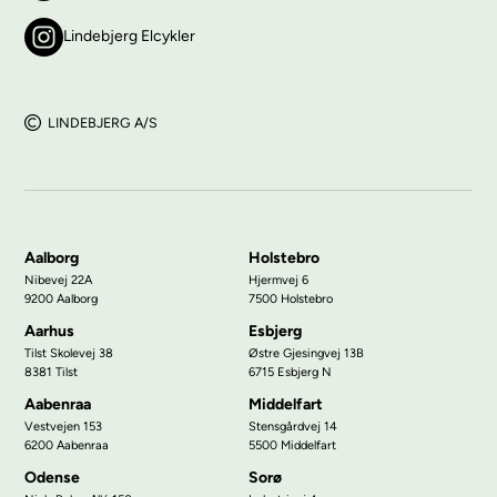
Lindebjerg Elcykler
LINDEBJERG A/S
Aalborg
Holstebro
Nibevej 22A
Hjermvej 6
9200 Aalborg
7500 Holstebro
Aarhus
Esbjerg
Tilst Skolevej 38
Østre Gjesingvej 13B
8381 Tilst
6715 Esbjerg N
Aabenraa
Middelfart
Vestvejen 153
Stensgårdvej 14
6200 Aabenraa
5500 Middelfart
Odense
Sorø