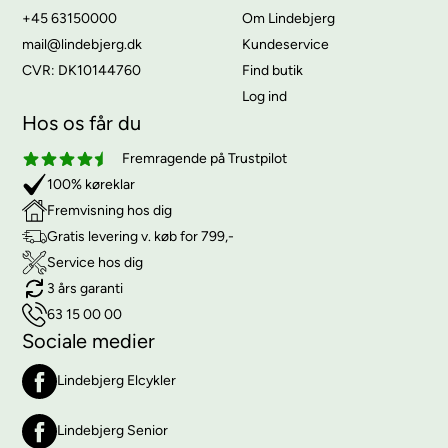
+45 63150000
Om Lindebjerg
mail@lindebjerg.dk
Kundeservice
CVR: DK10144760
Find butik
Log ind
Hos os får du
Fremragende på Trustpilot
100% køreklar
Fremvisning hos dig
Gratis levering v. køb for 799,-
Service hos dig
3 års garanti
63 15 00 00
Sociale medier
Lindebjerg Elcykler
Lindebjerg Senior