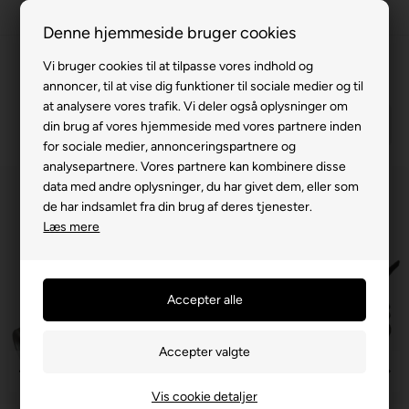
100% køreklar
Denne hjemmeside bruger cookies
Fremvisning hos dig
Vi bruger cookies til at tilpasse vores indhold og
Gratis levering v. køb for 799,-
annoncer, til at vise dig funktioner til sociale medier og til
at analysere vores trafik. Vi deler også oplysninger om
Service hos dig
din brug af vores hjemmeside med vores partnere inden
for sociale medier, annonceringspartnere og
3 års garanti
analysepartnere. Vores partnere kan kombinere disse
data med andre oplysninger, du har givet dem, eller som
63 15 00 00
de har indsamlet fra din brug af deres tjenester.
Læs mere
Vis cookie detaljer