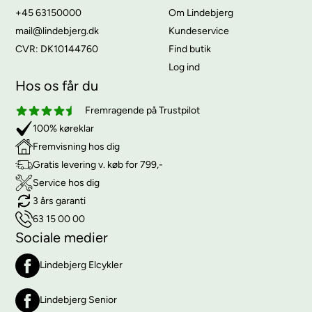
+45 63150000
Om Lindebjerg
mail@lindebjerg.dk
Kundeservice
CVR: DK10144760
Find butik
Log ind
Hos os får du
Fremragende på Trustpilot
100% køreklar
Fremvisning hos dig
Gratis levering v. køb for 799,-
Service hos dig
3 års garanti
63 15 00 00
Sociale medier
Lindebjerg Elcykler
Lindebjerg Senior