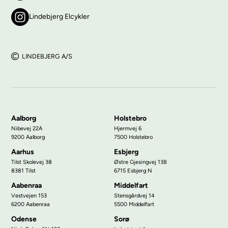
Lindebjerg Elcykler
LINDEBJERG A/S
Aalborg
Holstebro
Nibevej 22A
Hjermvej 6
9200 Aalborg
7500 Holstebro
Aarhus
Esbjerg
Tilst Skolevej 38
Østre Gjesingvej 13B
8381 Tilst
6715 Esbjerg N
Aabenraa
Middelfart
Vestvejen 153
Stensgårdvej 14
6200 Aabenraa
5500 Middelfart
Odense
Sorø