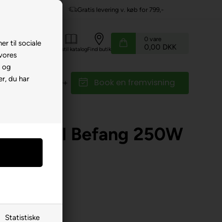
evering v. køb for 799,-
Service hos dig
0
vare
er til sociale
0,00 DKK
Kundeservice
Bestil katalog
Find butik
 vores
e og
r, du har
Book en fremvisning
r
Reservedele
- elcykel Befang 250W
K
Statistiske