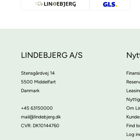
LINDEBJERG A/S
Nyt
Stensgårdvej 14
Finans
5500 Middelfart
Reser
Danmark
Leasi
Nyttig
+45 63150000
Om Li
mail@lindebjerg.dk
Kunde
CVR: DK10144760
Find b
Log in