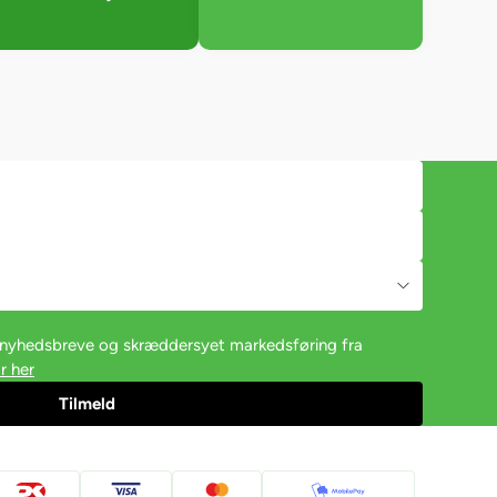
e nyhedsbreve og skræddersyet markedsføring fra
r her