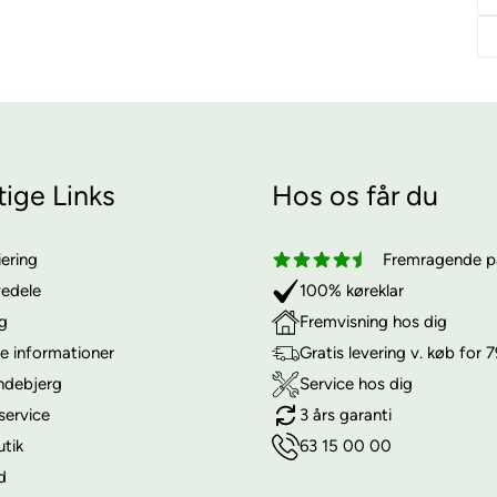
tige Links
Hos os får du
iering
Fremragende på
vedele
100% køreklar
ng
Fremvisning hos dig
e informationer
Gratis levering v. køb for 7
ndebjerg
Service hos dig
service
3 års garanti
utik
63 15 00 00
d