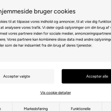
Fremvisning hos dig
Gratis l
hjemmeside bruger cookies
kies til at tilpasse vores indhold og annoncer, til at vise dig funktion
 at analysere vores trafik. Vi deler også oplysninger om din brug af
ed vores partnere inden for sociale medier, annonceringspartner
ere. Vores partnere kan kombinere disse data med andre oplysninge
l
Rollator
Brugte
Otiumstole
El-kørestol
Tilbehø
ler som de har indsamlet fra din brug af deres tjenester.
Forside
»
Reservedele
»
Elcykel
Styreboks 
krank - Fri
172307
Vis cookie detaljer
2.349,00
DK
e
Markedsføring
Funktionelle