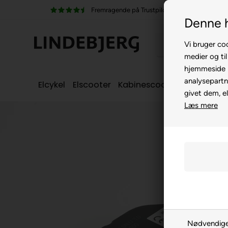
ragende på Trustpilot
100% køreklar
Denne 
Vi bruger coo
medier og til
hjemmeside m
analysepartn
Elcykel
Elscooter
Kabinescooter
Seniorcyke
givet dem, el
Læs mere
Nødvendig