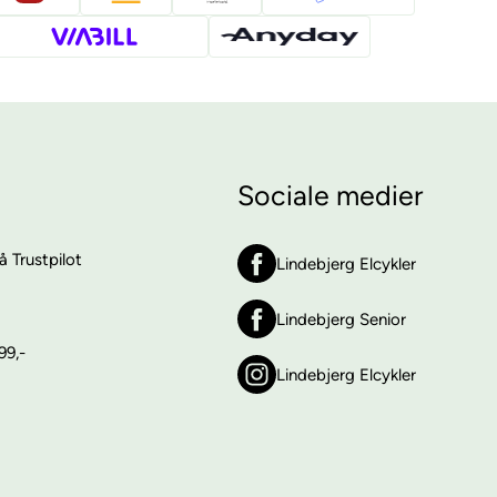
Sociale medier
 Trustpilot
Lindebjerg Elcykler
Lindebjerg Senior
99,-
Lindebjerg Elcykler