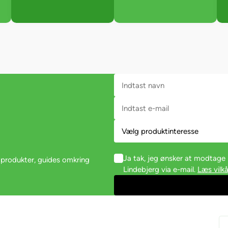
Ja tak, jeg ønsker at modtag
 produkter, guides omkring
Lindebjerg via e-mail.
Læs vilkå