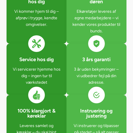
hos dig
døren
Vi kommer hjem til dig –
Elkøretøjer leveres af
afprøv i trygge, kendte
egne medarbejdere – vi
omgivelser.
kender vores produkter til
bunds.
Service hos dig
3 års garanti
Vi servicerer hjemme hos
3 år uden bekymringer –
dig – ingen tur til
vi udbedrer fejl på din
værkstedet
adresse.
100% klargjort &
Instruering og
køreklar
justering
Leveres samlet og
Vi instruerer og tilpasser
køreklar – du skal blot
på stedet – så alt passer