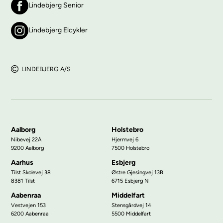
Lindebjerg Senior
Lindebjerg Elcykler
LINDEBJERG A/S
Aalborg
Holstebro
Nibevej 22A
Hjermvej 6
9200 Aalborg
7500 Holstebro
Aarhus
Esbjerg
Tilst Skolevej 38
Østre Gjesingvej 13B
8381 Tilst
6715 Esbjerg N
Aabenraa
Middelfart
Vestvejen 153
Stensgårdvej 14
6200 Aabenraa
5500 Middelfart