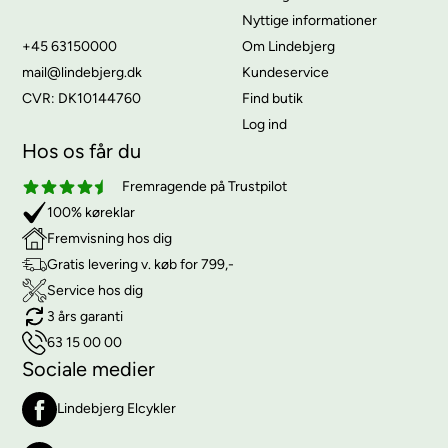
Nyttige informationer
+45 63150000
Om Lindebjerg
mail@lindebjerg.dk
Kundeservice
CVR: DK10144760
Find butik
Log ind
Hos os får du
Fremragende på Trustpilot
100% køreklar
Fremvisning hos dig
Gratis levering v. køb for 799,-
Service hos dig
3 års garanti
63 15 00 00
Sociale medier
Lindebjerg Elcykler