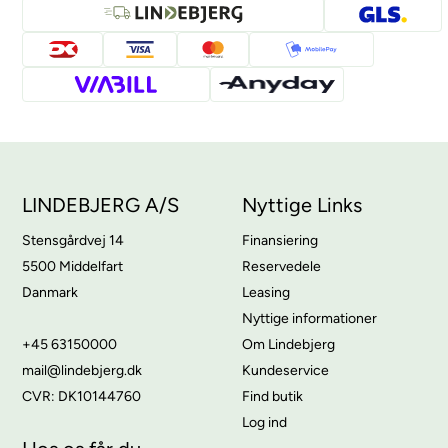
LINDEBJERG A/S
Nyttige Links
Stensgårdvej 14
Finansiering
5500 Middelfart
Reservedele
Danmark
Leasing
Nyttige informationer
+45 63150000
Om Lindebjerg
mail@lindebjerg.dk
Kundeservice
CVR: DK10144760
Find butik
Log ind