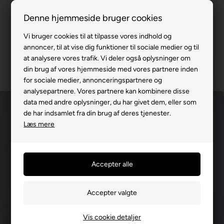
100% køreklar
Denne hjemmeside bruger cookies
Fremvisning hos dig
Vi bruger cookies til at tilpasse vores indhold og
annoncer, til at vise dig funktioner til sociale medier og til
Gratis levering v. køb for 799,-
at analysere vores trafik. Vi deler også oplysninger om
Service hos dig
din brug af vores hjemmeside med vores partnere inden
for sociale medier, annonceringspartnere og
3 års garanti
analysepartnere. Vores partnere kan kombinere disse
data med andre oplysninger, du har givet dem, eller som
63 15 00 00
de har indsamlet fra din brug af deres tjenester.
Læs mere
Vis cookie detaljer