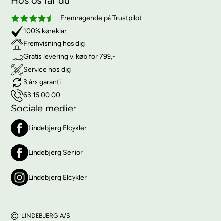
Hos os får du
Fremragende på Trustpilot
100% køreklar
Fremvisning hos dig
Gratis levering v. køb for 799,-
Service hos dig
3 års garanti
63 15 00 00
Sociale medier
Lindebjerg Elcykler
Lindebjerg Senior
Lindebjerg Elcykler
LINDEBJERG A/S