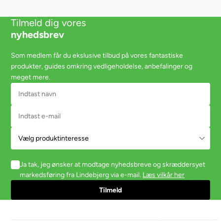
Tilmeld dig vores
nyhedsbrev
Som medlem får du ekslusive tilbud på vores fantastiske
produkter, guides omkring vedligeholdelse, anbefalinger og
meget mere.
Ja tak, jeg ønsker at modtage nyhedsbreve og skræddersyet
markedsføring fra Lindebjerg via e-mail.
Læs vilkår her