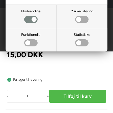
Nødvendige
Markedsføring
Forside
»
Reservedele
»
Shoprider
»
Undervogn
Spændeskive, t forhjul / bærearm,
skive,
Funktionelle
Statistiske
4001329-00
15,00
DKK
På lager til levering
-
+