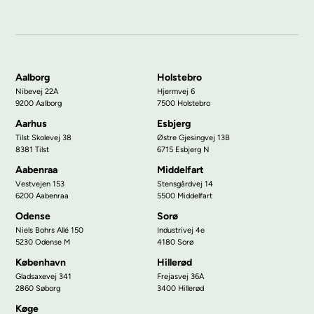
Aalborg
Holstebro
Nibevej 22A
Hjermvej 6
9200 Aalborg
7500 Holstebro
Aarhus
Esbjerg
Tilst Skolevej 38
Østre Gjesingvej 13B
8381 Tilst
6715 Esbjerg N
Aabenraa
Middelfart
Vestvejen 153
Stensgårdvej 14
6200 Aabenraa
5500 Middelfart
Odense
Sorø
Niels Bohrs Allé 150
Industrivej 4e
5230 Odense M
4180 Sorø
København
Hillerød
Gladsaxevej 341
Frejasvej 36A
2860 Søborg
3400 Hillerød
Køge