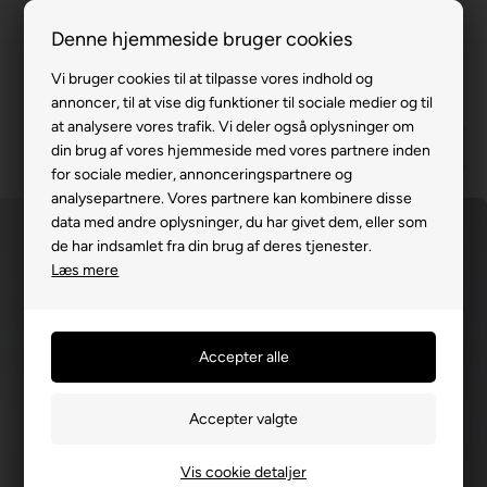
100% køreklar
Denne hjemmeside bruger cookies
Fremvisning hos dig
Vi bruger cookies til at tilpasse vores indhold og
annoncer, til at vise dig funktioner til sociale medier og til
Gratis levering v. køb for 799,-
at analysere vores trafik. Vi deler også oplysninger om
Service hos dig
din brug af vores hjemmeside med vores partnere inden
for sociale medier, annonceringspartnere og
3 års garanti
analysepartnere. Vores partnere kan kombinere disse
data med andre oplysninger, du har givet dem, eller som
63 15 00 00
de har indsamlet fra din brug af deres tjenester.
Læs mere
Vis cookie detaljer