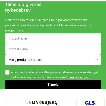
Tilmeld dig vores
nyhedsbrev
Som medlem får du ekslusive tilbud på vores fantastiske
produkter, guides omkring vedligeholdelse, anbefalinger og
meget mere.
Ja tak, jeg ønsker at modtage nyhedsbreve og skræddersyet
markedsføring fra Lindebjerg via e-mail.
Læs vilkår her