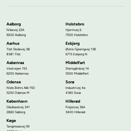
Aalborg
Holstebro
Nibevej 22A
Hjermvej 6
9200 Aalborg
7500 Holstebro
Aarhus
Esbjerg
Tilst Skolevej 38
Østre Gjesingvej 13B
8381 Tilst
6715 Esbjerg N
Aabenraa
Middelfart
Vestvejen 153
Stensgårdvej 14
6200 Aabenraa
5500 Middelfart
Odense
Sorø
Niels Bohrs Allé 150
Industrivej 4e
5230 Odense M
4180 Sorø
København
Hillerød
Gladsaxevej 341
Frejasvej 36A
2860 Søborg
3400 Hillerød
Køge
Tangmosevej 93