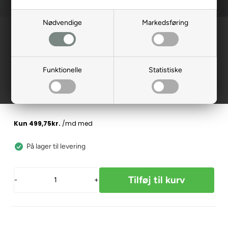
Nødvendige
Markedsføring
Forside
»
Reservedele
»
Kabinescooter
Soltag, Country II
136232
Funktionelle
Statistiske
1.999,00
DKK
På lager til levering
-
+