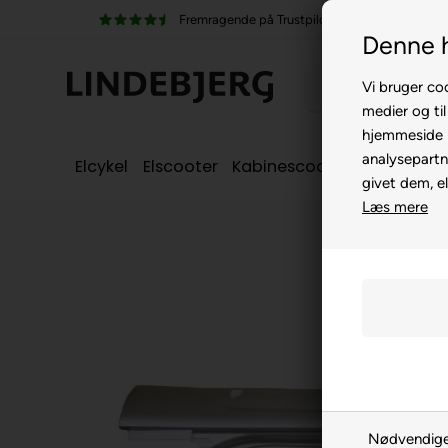
Fremragende på Trustpilot
100% kørek
Denne 
Vi bruger coo
medier og til
hjemmeside m
analysepartn
Elcykel
Elscooter
Kabinescooter
Seniorcyke
givet dem, el
Læs mere
Nødvendig