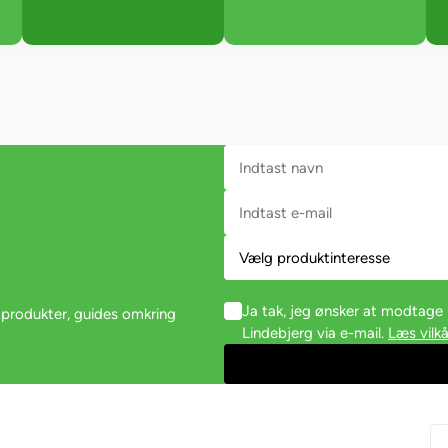
Ja tak, jeg ønsker at modtag
 produkter, guides omkring
Lindebjerg via e-mail.
Læs vilkå