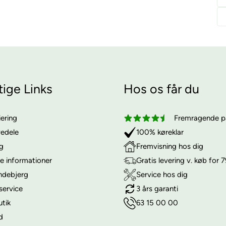
tige Links
Hos os får du
iering
Fremragende på
vedele
100% køreklar
ng
Fremvisning hos dig
e informationer
Gratis levering v. køb for 7
ndebjerg
Service hos dig
service
3 års garanti
utik
63 15 00 00
d