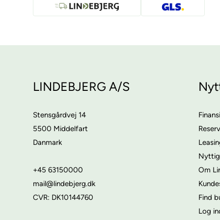
LINDEBJERG A/S
Nyt
Stensgårdvej 14
Finans
5500 Middelfart
Reser
Danmark
Leasi
Nyttig
+45 63150000
Om Li
mail@lindebjerg.dk
Kunde
CVR: DK10144760
Find b
Log in