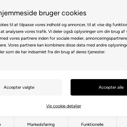
lar
Fremvisning hos dig
hjemmeside bruger cookies
kies til at tilpasse vores indhold og annoncer, til at vise dig funktion
 at analysere vores trafik. Vi deler også oplysninger om din brug af
ed vores partnere inden for sociale medier, annonceringspartner
ere. Vores partnere kan kombinere disse data med andre oplysninge
l
Rollator
Brugte
Otiumstole
El-kørestol
Tilbehø
ler som de har indsamlet fra din brug af deres tjenester.
Forside
»
Reservedele
»
Kabinesc
Sideskørt/i
Freedom
137209
Vis cookie detaljer
1.499,00
DK
e
Markedsføring
Funktionelle