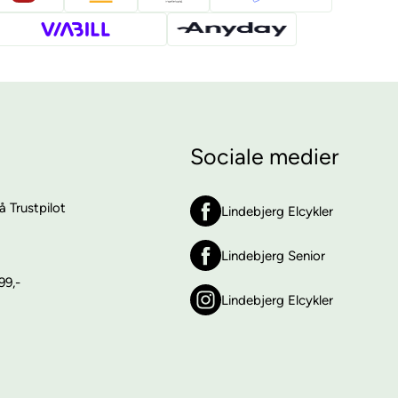
Sociale medier
 Trustpilot
Lindebjerg Elcykler
Lindebjerg Senior
99,-
Lindebjerg Elcykler