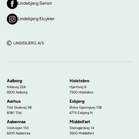
Lindebjerg Senior
Lindebjerg Elcykler
LINDEBJERG A/S
Aalborg
Holstebro
Nibevej 22A
Hjermvej 6
9200 Aalborg
7500 Holstebro
Aarhus
Esbjerg
Tilst Skolevej 38
Østre Gjesingvej 13B
8381 Tilst
6715 Esbjerg N
Aabenraa
Middelfart
Vestvejen 153
Stensgårdvej 14
6200 Aabenraa
5500 Middelfart