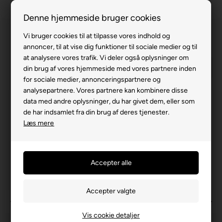
Fremvisning hos dig
Denne hjemmeside bruger cookies
Gratis levering v. køb for 799,-
Vi bruger cookies til at tilpasse vores indhold og
annoncer, til at vise dig funktioner til sociale medier og til
Service hos dig
at analysere vores trafik. Vi deler også oplysninger om
3 års garanti
din brug af vores hjemmeside med vores partnere inden
for sociale medier, annonceringspartnere og
63 15 00 00
analysepartnere. Vores partnere kan kombinere disse
data med andre oplysninger, du har givet dem, eller som
de har indsamlet fra din brug af deres tjenester.
Læs mere
Vis cookie detaljer