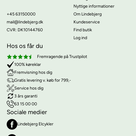
Nyttige informationer
+45 63150000
Om Lindebjerg
mail@lindebjerg.dk
Kundeservice
CVR: DK10144760
Find butik
Log ind
Hos os får du
Fremragende på Trustpilot
100% køreklar
Fremvisning hos dig
Gratis levering v. køb for 799,-
Service hos dig
3 års garanti
63 15 00 00
Sociale medier
Lindebjerg Elcykler