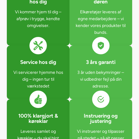
hos dig
døren
Vi kommer hjem til dig –
Elkøretøjer leveres af
afprøv i trygge, kendte
egne medarbejdere – vi
omgivelser.
kender vores produkter til
bunds.
Service hos dig
3 års garanti
Vi servicerer hjemme hos
3 år uden bekymringer –
dig – ingen tur til
vi udbedrer fejl på din
værkstedet
adresse.
100% klargjort &
Instruering og
køreklar
justering
Leveres samlet og
Vi instruerer og tilpasser
køreklar – du skal blot
på stedet – så alt passer