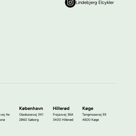
Lindebjerg Elcykler
København
Hillerød
Køge
ivej 4e
Gladsaxevej 341
Frejasvej 36A
Tangmosevej 93
orø
2860 Søborg
3400 Hillerød
4600 Køge