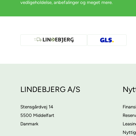
vedligeholdelse, anbefalinger og meget mere.
LINDEBJERG A/S
Nyt
Stensgårdvej 14
Finans
5500 Middelfart
Reser
Danmark
Leasi
Nyttig