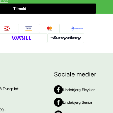
r her
Sociale medier
 Trustpilot
Lindebjerg Elcykler
Lindebjerg Senior
99,-