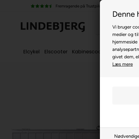
Fremragende på Trustpilot
Denne 
Vi bruger coo
medier og til
hjemmeside m
analysepartn
Elcykel
Elscooter
Kabinescooter
Seniorcyke
givet dem, el
Læs mere
Nødvendig