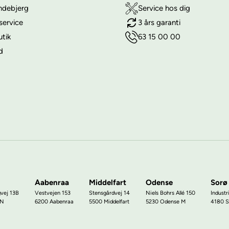
ndebjerg
Service hos dig
service
3 års garanti
utik
63 15 00 00
d
Aabenraa
Middelfart
Odense
Sorø
gvej 13B
Vestvejen 153
Stensgårdvej 14
Niels Bohrs Allé 150
Industr
 N
6200 Aabenraa
5500 Middelfart
5230 Odense M
4180 S