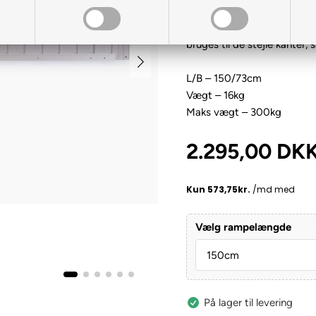
påmonteret håndtag.
Så står du og skal bruge e
bruges til de stejle kanter,
L/B – 150/73cm
Vægt – 16kg
Maks vægt – 300kg
2.295,00
DK
Vælg rampelængde
På lager til levering