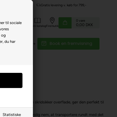
Gratis levering v. køb for 799,-
0
vare
er til sociale
0,00 DKK
Kundeservice
Bestil katalog
Find butik
 vores
e og
r, du har
Book en fremvisning
r
Reservedele
ehør
50 cm
øjet kanter og en skridsikker overflade, gør den perfekt til
otere.
 design gør den utrolig nem, at transportere rundt med det
Statistiske