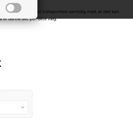
n rampe der er nem at transportere samtidig med, at den kan
 så er denne det perfekte valg.
K