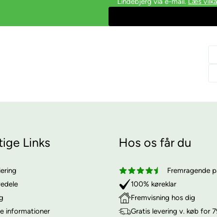
Lindebjerg via e-mail.
Læs vilkå
tige Links
Hos os får du
iering
Fremragende på
vedele
100% køreklar
ng
Fremvisning hos dig
e informationer
Gratis levering v. køb for 7