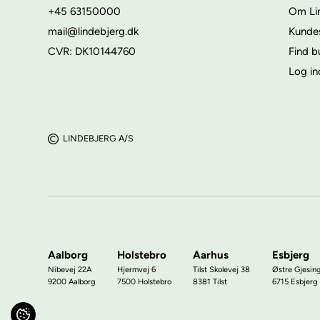
+45 63150000
Om Li
mail@lindebjerg.dk
Kunde
CVR: DK10144760
Find b
Log in
LINDEBJERG A/S
Aalborg
Holstebro
Aarhus
Esbjerg
Nibevej 22A
Hjermvej 6
Tilst Skolevej 38
Østre Gjesin
9200 Aalborg
7500 Holstebro
8381 Tilst
6715 Esbjerg