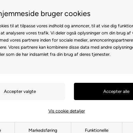
100% køreklar
Fremvisning hos dig
hjemmeside bruger cookies
kies til at tilpasse vores indhold og annoncer, til at vise dig funktion
 at analysere vores trafik. Vi deler også oplysninger om din brug af
ed vores partnere inden for sociale medier, annonceringspartner
ere. Vores partnere kan kombinere disse data med andre oplysninge
l
Rollator
Brugte
Otiumstole
El-kørestol
Tilbehø
ler som de har indsamlet fra din brug af deres tjenester.
Forside
»
Tilbehør
»
Elscootertilb
Rampe - 1
103019
Rampe 150cm
Vis cookie detaljer
En opkørsels rampe med forh
brug af kørestole og elsco
e
Markedsføring
Dens lave vægt og foldbare
Funktionelle