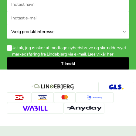
Ja tak, jeg ønsker at modtage nyhedsbreve og skræddersyet
markedsføring fra Lindebjerg via e-mail.
Læs vilkår her