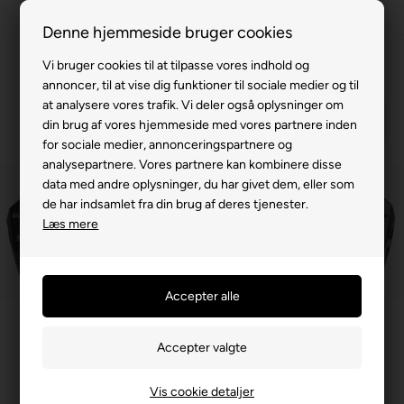
100% køreklar
Denne hjemmeside bruger cookies
Fremvisning hos dig
Vi bruger cookies til at tilpasse vores indhold og
annoncer, til at vise dig funktioner til sociale medier og til
Gratis levering v. køb for 799,-
at analysere vores trafik. Vi deler også oplysninger om
Service hos dig
din brug af vores hjemmeside med vores partnere inden
for sociale medier, annonceringspartnere og
3 års garanti
analysepartnere. Vores partnere kan kombinere disse
data med andre oplysninger, du har givet dem, eller som
63 15 00 00
de har indsamlet fra din brug af deres tjenester.
Læs mere
Forside
»
Reservedele
»
Elcykel
Pedalsæt, Royal+Street
179625
Vis cookie detaljer