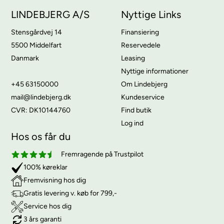
LINDEBJERG A/S
Nyttige Links
Stensgårdvej 14
Finansiering
5500 Middelfart
Reservedele
Danmark
Leasing
Nyttige informationer
+45 63150000
Om Lindebjerg
mail@lindebjerg.dk
Kundeservice
CVR: DK10144760
Find butik
Log ind
Hos os får du
Fremragende på Trustpilot
100% køreklar
Fremvisning hos dig
Gratis levering v. køb for 799,-
Service hos dig
3 års garanti