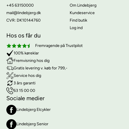
+45 63150000
Om Lindebjerg
mail@lindebjerg.dk
Kundeservice
CVR: DK10144760
Find butik
Log ind
Hos os får du
Fremragende på Trustpilot
100% køreklar
Fremvisning hos dig
Gratis levering v. køb for 799,-
Service hos dig
3 års garanti
63 15 00 00
Sociale medier
Lindebjerg Elcykler
Lindebjerg Senior