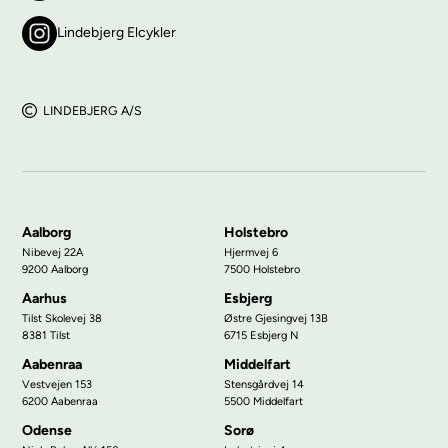
Lindebjerg Elcykler
LINDEBJERG A/S
Aalborg
Holstebro
Nibevej 22A
Hjermvej 6
9200 Aalborg
7500 Holstebro
Aarhus
Esbjerg
Tilst Skolevej 38
Østre Gjesingvej 13B
8381 Tilst
6715 Esbjerg N
Aabenraa
Middelfart
Vestvejen 153
Stensgårdvej 14
6200 Aabenraa
5500 Middelfart
Odense
Sorø