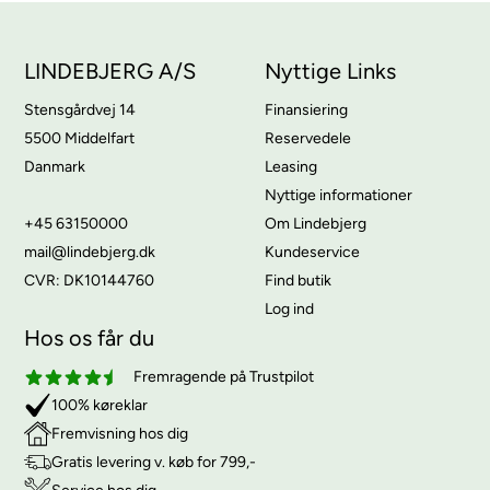
LINDEBJERG A/S
Nyttige Links
Stensgårdvej 14
Finansiering
5500 Middelfart
Reservedele
Danmark
Leasing
Nyttige informationer
+45 63150000
Om Lindebjerg
mail@lindebjerg.dk
Kundeservice
CVR: DK10144760
Find butik
Log ind
Hos os får du
Fremragende på Trustpilot
100% køreklar
Fremvisning hos dig
Gratis levering v. køb for 799,-