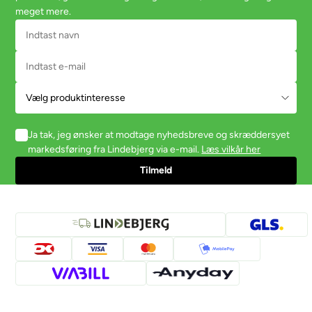
meget mere.
Ja tak, jeg ønsker at modtage nyhedsbreve og skræddersyet
markedsføring fra Lindebjerg via e-mail.
Læs vilkår her