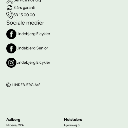
Service hos dig
3 års garanti
63 15 00 00
Sociale medier
Lindebjerg Elcykler
Lindebjerg Senior
Lindebjerg Elcykler
LINDEBJERG A/S
Aalborg
Holstebro
Nibevej 22A
Hjermvej 6