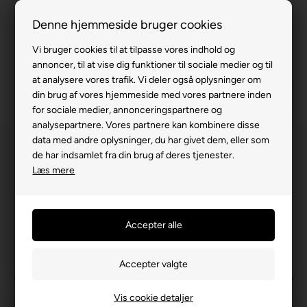
100% køreklar
Denne hjemmeside bruger cookies
Fremvisning hos dig
Vi bruger cookies til at tilpasse vores indhold og
annoncer, til at vise dig funktioner til sociale medier og til
Gratis levering v. køb for 799,-
at analysere vores trafik. Vi deler også oplysninger om
Service hos dig
din brug af vores hjemmeside med vores partnere inden
for sociale medier, annonceringspartnere og
3 års garanti
analysepartnere. Vores partnere kan kombinere disse
data med andre oplysninger, du har givet dem, eller som
63 15 00 00
de har indsamlet fra din brug af deres tjenester.
Læs mere
Vis cookie detaljer