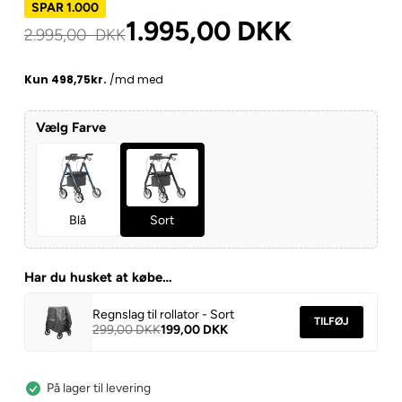
SPAR 1.000
1.995,00
DKK
2.995,00
DKK
Vælg Farve
Blå
Sort
Har du husket at købe…
Regnslag til rollator - Sort
TILFØJ
299,00 DKK
199,00 DKK
På lager til levering