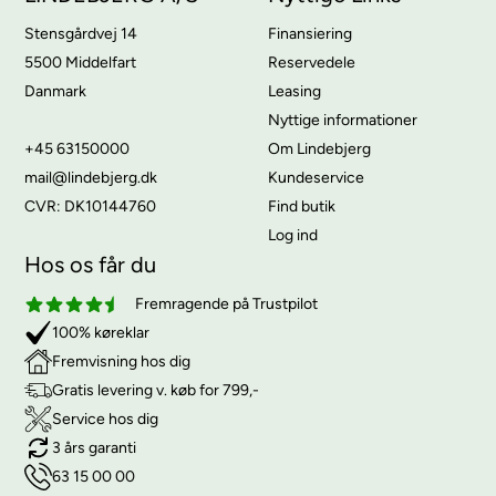
Stensgårdvej 14
Finansiering
5500 Middelfart
Reservedele
Danmark
Leasing
Nyttige informationer
+45 63150000
Om Lindebjerg
mail@lindebjerg.dk
Kundeservice
CVR: DK10144760
Find butik
Log ind
Hos os får du
Fremragende på Trustpilot
100% køreklar
Fremvisning hos dig
Gratis levering v. køb for 799,-
Service hos dig
3 års garanti
63 15 00 00