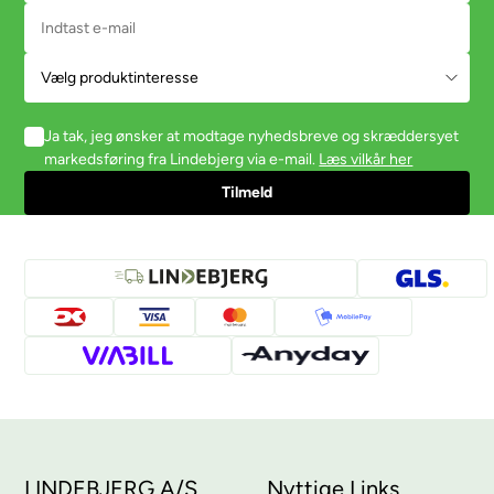
Ja tak, jeg ønsker at modtage nyhedsbreve og skræddersyet
markedsføring fra Lindebjerg via e-mail.
Læs vilkår her
LINDEBJERG A/S
Nyttige Links