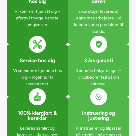
hos dig
døren
Vi kommer hjem til dig –
Elkøretøjer leveres af
afprøv i trygge, kendte
egne medarbejdere – vi
omgivelser.
kender vores produkter til
bunds.
Service hos dig
3 års garanti
Vi servicerer hjemme hos
3 år uden bekymringer –
dig – ingen tur til
vi udbedrer fejl på din
værkstedet
adresse.
100% klargjort &
Instruering og
køreklar
justering
Leveres samlet og
Vi instruerer og tilpasser
køreklar – du skal blot
på stedet – så alt passer