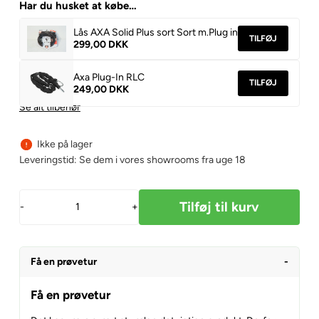
Har du husket at købe…
Lås AXA Solid Plus sort Sort m.Plug in
TILFØJ
299,00 DKK
Axa Plug-In RLC
TILFØJ
249,00 DKK
Se alt tilbehør
Ikke på lager
Leveringstid: Se dem i vores showrooms fra uge 18
-
+
Få en prøvetur
Få en prøvetur