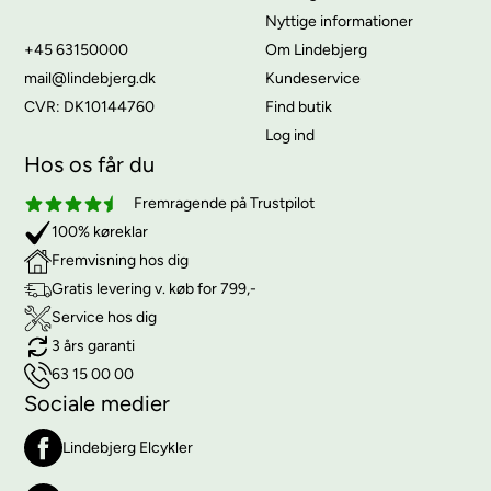
Nyttige informationer
+45 63150000
Om Lindebjerg
mail@lindebjerg.dk
Kundeservice
CVR: DK10144760
Find butik
Log ind
Hos os får du
Fremragende på Trustpilot
100% køreklar
Fremvisning hos dig
Gratis levering v. køb for 799,-
Service hos dig
3 års garanti
63 15 00 00
Sociale medier
Lindebjerg Elcykler