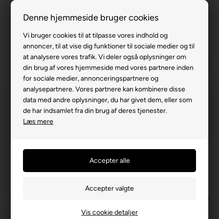
Fremvisning hos dig
FAST LAV PRIS
GRATIS HJEMMELEVERING
Denne hjemmeside bruger cookies
Gratis levering v. køb for 799,-
Vi bruger cookies til at tilpasse vores indhold og
annoncer, til at vise dig funktioner til sociale medier og til
Service hos dig
at analysere vores trafik. Vi deler også oplysninger om
3 års garanti
din brug af vores hjemmeside med vores partnere inden
for sociale medier, annonceringspartnere og
63 15 00 00
analysepartnere. Vores partnere kan kombinere disse
data med andre oplysninger, du har givet dem, eller som
de har indsamlet fra din brug af deres tjenester.
Læs mere
Vis cookie detaljer