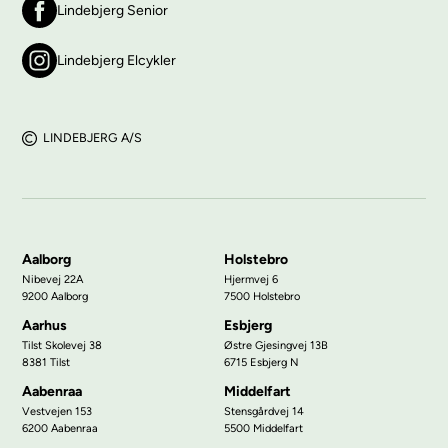
Lindebjerg Senior
Lindebjerg Elcykler
LINDEBJERG A/S
Aalborg
Holstebro
Nibevej 22A
Hjermvej 6
9200 Aalborg
7500 Holstebro
Aarhus
Esbjerg
Tilst Skolevej 38
Østre Gjesingvej 13B
8381 Tilst
6715 Esbjerg N
Aabenraa
Middelfart
Vestvejen 153
Stensgårdvej 14
6200 Aabenraa
5500 Middelfart