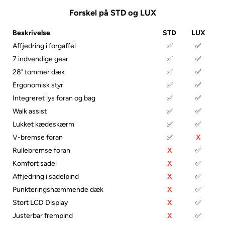
Forskel på STD og LUX
Beskrivelse
STD
LUX
Affjedring i forgaffel
✅
✅
7 indvendige gear
✅
✅
28" tommer dæk
✅
✅
Ergonomisk styr
✅
✅
Integreret lys foran og bag
✅
✅
Walk assist
✅
✅
Lukket kædeskærm
✅
✅
V-bremse foran
✅
X
Rullebremse foran
X
✅
Komfort sadel
X
✅
Affjedring i sadelpind
X
✅
Punkteringshæmmende dæk
X
✅
Stort LCD Display
X
✅
Justerbar frempind
X
✅