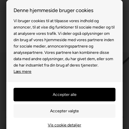
100% køreklar
Denne hjemmeside bruger cookies
Fremvisning hos dig
Vi bruger cookies til at tilpasse vores indhold og
annoncer, til at vise dig funktioner til sociale medier og til
Gratis levering v. køb for 799,-
at analysere vores trafik. Vi deler også oplysninger om
Service hos dig
din brug af vores hjemmeside med vores partnere inden
for sociale medier, annonceringspartnere og
3 års garanti
analysepartnere. Vores partnere kan kombinere disse
data med andre oplysninger, du har givet dem, eller som
63 15 00 00
de har indsamlet fra din brug af deres tjenester.
Læs mere
Vis cookie detaljer