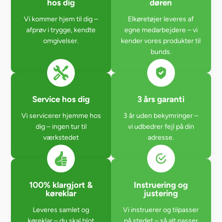
hos dig
døren
Vi kommer hjem til dig –
Elkøretøjer leveres af
afprøv i trygge, kendte
egne medarbejdere – vi
omgivelser.
kender vores produkter til
bunds.
Service hos dig
3 års garanti
Vi servicerer hjemme hos
3 år uden bekymringer –
dig – ingen tur til
vi udbedrer fejl på din
værkstedet
adresse.
100% klargjort &
Instruering og
køreklar
justering
Leveres samlet og
Vi instruerer og tilpasser
køreklar – du skal blot
på stedet – så alt passer