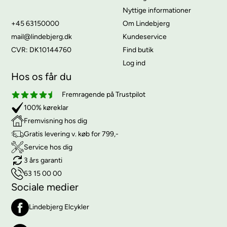
Nyttige informationer
+45 63150000
Om Lindebjerg
mail@lindebjerg.dk
Kundeservice
CVR: DK10144760
Find butik
Log ind
Hos os får du
Fremragende på Trustpilot
100% køreklar
Fremvisning hos dig
Gratis levering v. køb for 799,-
Service hos dig
3 års garanti
63 15 00 00
Sociale medier
Lindebjerg Elcykler