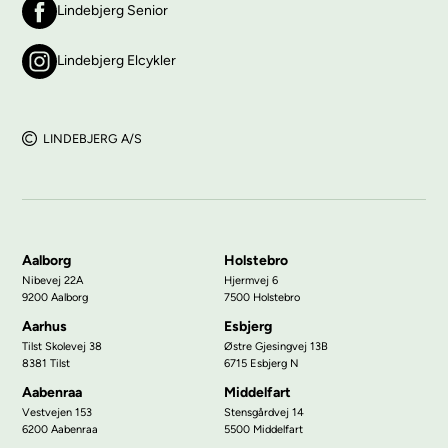
Lindebjerg Senior
Lindebjerg Elcykler
LINDEBJERG A/S
Aalborg
Holstebro
Nibevej 22A
Hjermvej 6
9200 Aalborg
7500 Holstebro
Aarhus
Esbjerg
Tilst Skolevej 38
Østre Gjesingvej 13B
8381 Tilst
6715 Esbjerg N
Aabenraa
Middelfart
Vestvejen 153
Stensgårdvej 14
6200 Aabenraa
5500 Middelfart