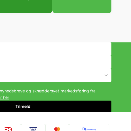
e nyhedsbreve og skræddersyet markedsføring fra
r her