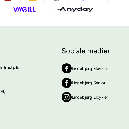
Sociale medier
 Trustpilot
Lindebjerg Elcykler
Lindebjerg Senior
99,-
Lindebjerg Elcykler