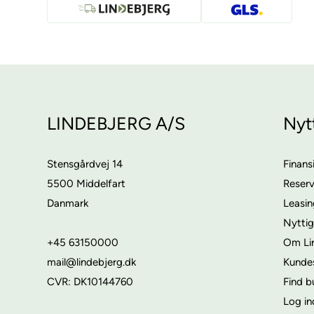
LINDEBJERG A/S
Nyt
Stensgårdvej 14
Finans
5500 Middelfart
Reser
Danmark
Leasi
Nyttig
+45 63150000
Om Li
mail@lindebjerg.dk
Kunde
CVR: DK10144760
Find b
Log in