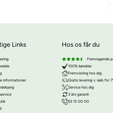
tige Links
Hos os får du
iering
Fremragende på
vedele
100% køreklar
ng
Fremvisning hos dig
e informationer
Gratis levering v. køb for 7
ndebjerg
Service hos dig
service
3 års garanti
utik
63 15 00 00
d