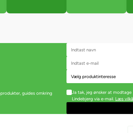
Ja tak, jeg ønsker at modtag
 produkter, guides omkring
Lindebjerg via e-mail.
Læs vilkå