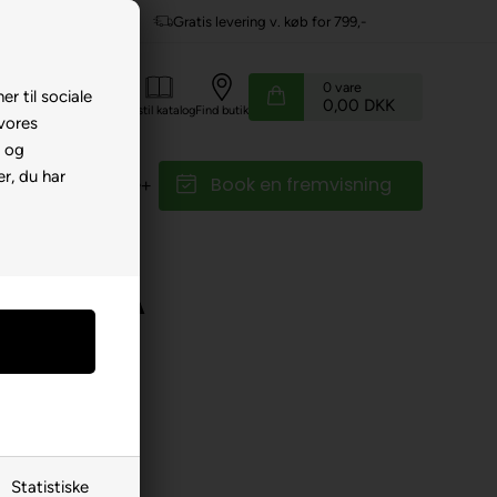
Gratis levering v. køb for 799,-
0
vare
er til sociale
0,00 DKK
Kundeservice
Bestil katalog
Find butik
 vores
e og
r, du har
Book en fremvisning
r
Reservedele
r
 LM-800A
Statistiske