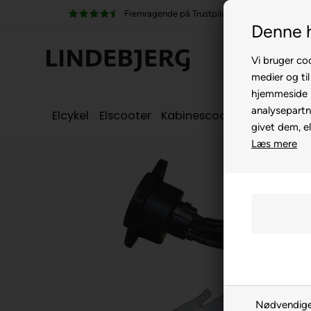
Fremragende på Trustpilot
Denne 
Vi bruger coo
medier og til
hjemmeside m
analysepartn
Elcykel
Elscooter
Kabinescooter
Seniorcyke
givet dem, el
Læs mere
Nødvendig