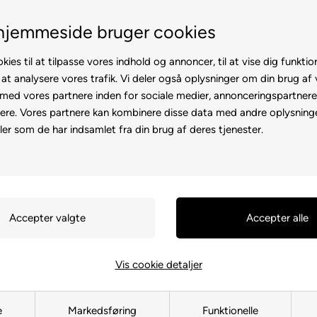
100% køreklar
Fremvisning hos dig
hjemmeside bruger cookies
kies til at tilpasse vores indhold og annoncer, til at vise dig funktion
 at analysere vores trafik. Vi deler også oplysninger om din brug af
ed vores partnere inden for sociale medier, annonceringspartner
ere. Vores partnere kan kombinere disse data med andre oplysninge
l
Rollator
Brugte
Otiumstole
El-kørestol
Tilbehø
ler som de har indsamlet fra din brug af deres tjenester.
Forside
»
Reservedele
»
Elscoote
Ladestik,
112665
299,00
DKK
Vis cookie detaljer
e
Markedsføring
Funktionelle