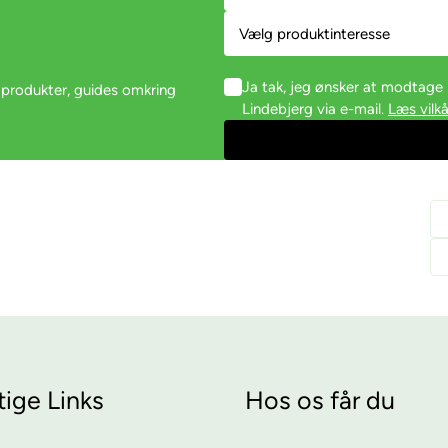
Ja tak, jeg ønsker at modtag
 produkter, guides omkring
Lindebjerg via e-mail.
Læs vilkå
tige Links
Hos os får du