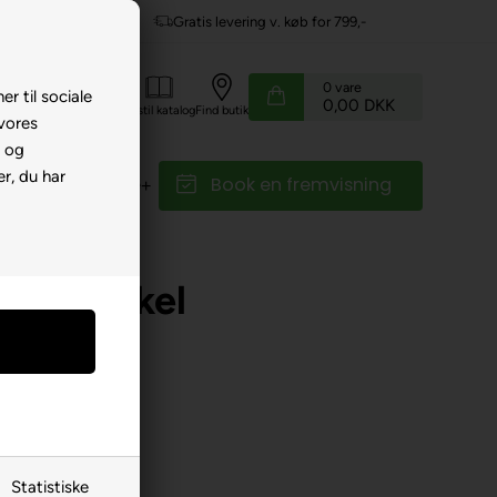
Gratis levering v. køb for 799,-
0
vare
er til sociale
0,00 DKK
Kundeservice
Bestil katalog
Find butik
 vores
e og
r, du har
Book en fremvisning
r
Reservedele
Wind Cykel
Statistiske