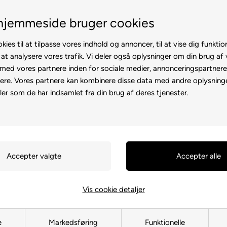
100% køreklar
Fremvisning hos dig
hjemmeside bruger cookies
kies til at tilpasse vores indhold og annoncer, til at vise dig funktion
 at analysere vores trafik. Vi deler også oplysninger om din brug af
ed vores partnere inden for sociale medier, annonceringspartner
ere. Vores partnere kan kombinere disse data med andre oplysninge
l
Rollator
Brugte
Otiumstole
El-kørestol
Tilbehø
ler som de har indsamlet fra din brug af deres tjenester.
Forside
»
Reservedele
»
Elcykel
Krankleje 
75025050
299,00
DKK
Vis cookie detaljer
e
Markedsføring
Funktionelle