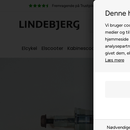
Fremragende på Trustpilot
Denne 
Vi bruger coo
medier og til
hjemmeside m
analysepartn
Elcykel
Elscooter
Kabinescooter
Seniorcyke
givet dem, el
Læs mere
Nødvendig