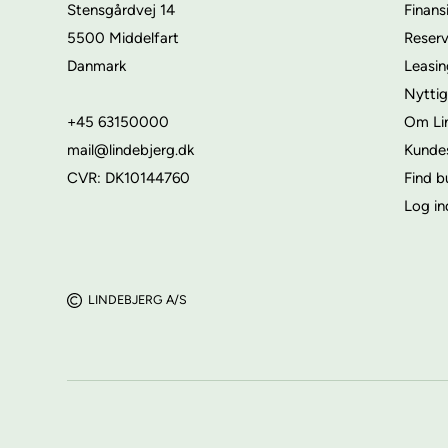
Stensgårdvej 14
Finans
5500 Middelfart
Reser
Danmark
Leasi
Nyttig
+45 63150000
Om Li
mail@lindebjerg.dk
Kunde
CVR: DK10144760
Find b
Log in
LINDEBJERG A/S