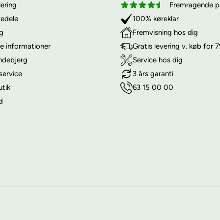
iering
Fremragende på
vedele
100% køreklar
ng
Fremvisning hos dig
e informationer
Gratis levering v. køb for 7
ndebjerg
Service hos dig
service
3 års garanti
utik
63 15 00 00
d