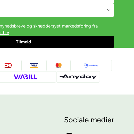
e nyhedsbreve og skræddersyet markedsføring fra
r her
Sociale medier