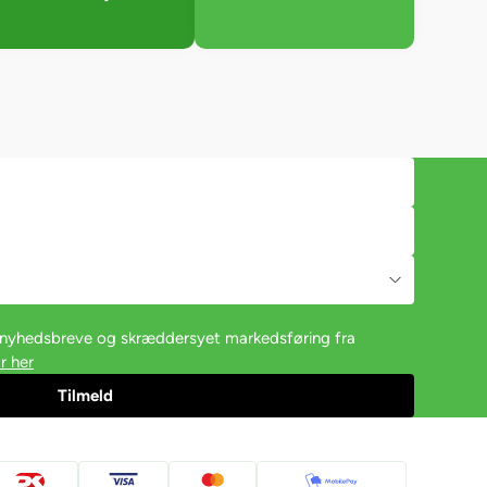
e nyhedsbreve og skræddersyet markedsføring fra
r her