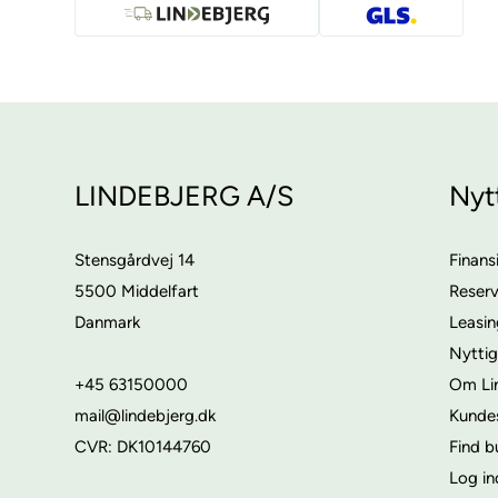
LINDEBJERG A/S
Nyt
Stensgårdvej 14
Finans
5500 Middelfart
Reser
Danmark
Leasi
Nyttig
+45 63150000
Om Li
mail@lindebjerg.dk
Kunde
CVR: DK10144760
Find b
Log in