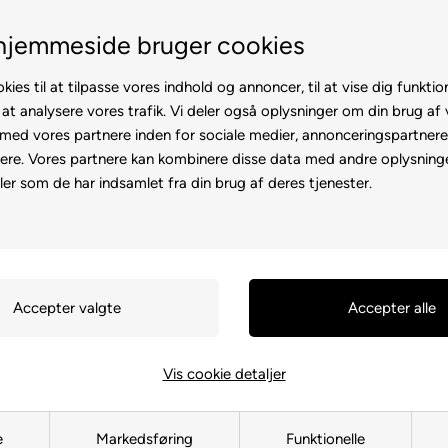
Fremvisning hos dig
Gratis levering v. køb for 
hjemmeside bruger cookies
kies til at tilpasse vores indhold og annoncer, til at vise dig funktion
 at analysere vores trafik. Vi deler også oplysninger om din brug af
ed vores partnere inden for sociale medier, annonceringspartner
ere. Vores partnere kan kombinere disse data med andre oplysninge
l
Rollator
Brugte
Otiumstole
El-kørestol
Tilbehø
ler som de har indsamlet fra din brug af deres tjenester.
Forside
»
Reservedele
»
Elscoote
Kobling me
1200W "lill
111097
Vis cookie detaljer
11g - Ø 20mm - H 13mm - 
139,00
DKK
e
Markedsføring
Funktionelle