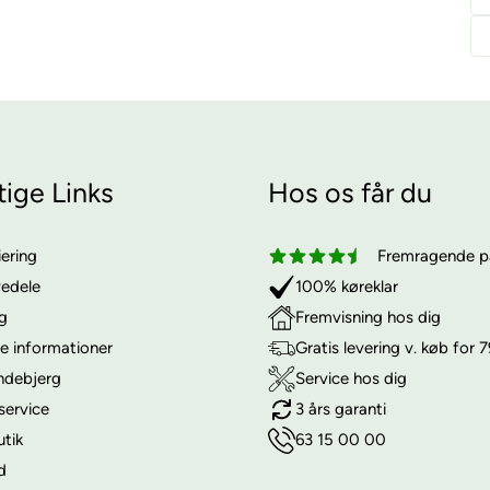
tige Links
Hos os får du
iering
Fremragende på
vedele
100% køreklar
ng
Fremvisning hos dig
e informationer
Gratis levering v. køb for 7
ndebjerg
Service hos dig
service
3 års garanti
utik
63 15 00 00
d