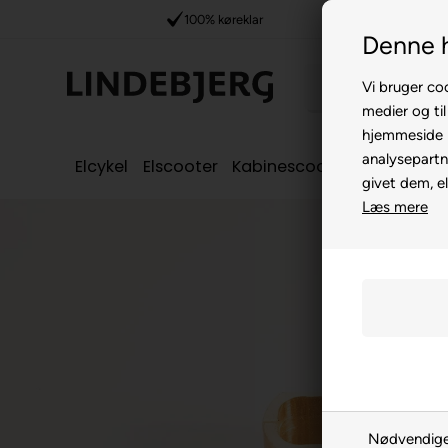
pilot
100% køreklar
Denne 
Vi bruger coo
medier og til
hjemmeside m
analysepartn
Elcykel
Elscooter
Kabinescooter
Seniorcyke
givet dem, el
Læs mere
Nødvendig