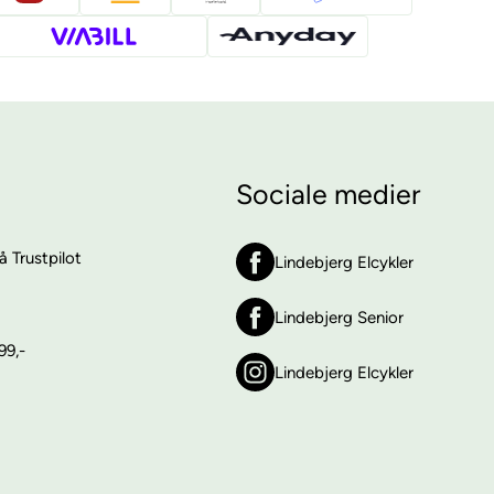
Sociale medier
 Trustpilot
Lindebjerg Elcykler
Lindebjerg Senior
99,-
Lindebjerg Elcykler