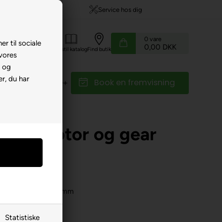
799,-
Service hos dig
0
vare
er til sociale
0,00 DKK
Kundeservice
Bestil katalog
Find butik
 vores
e og
r, du har
Book en fremvisning
r
Reservedele
r
llem motor og gear
e"
Center hul L/B 13x9mm
Statistiske