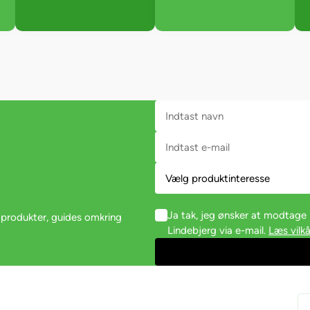
Ja tak, jeg ønsker at modtag
 produkter, guides omkring
Lindebjerg via e-mail.
Læs vilkå