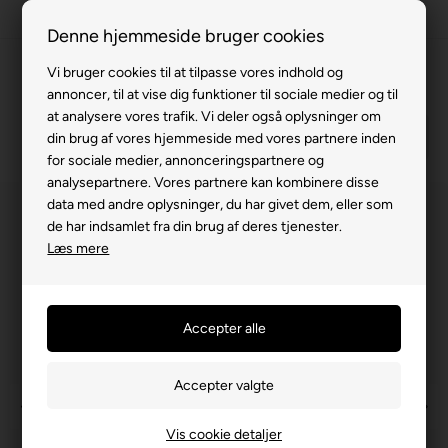
100% køreklar
Denne hjemmeside bruger cookies
Fremvisning hos dig
Vi bruger cookies til at tilpasse vores indhold og
annoncer, til at vise dig funktioner til sociale medier og til
Gratis levering v. køb for 799,-
at analysere vores trafik. Vi deler også oplysninger om
Service hos dig
din brug af vores hjemmeside med vores partnere inden
for sociale medier, annonceringspartnere og
3 års garanti
analysepartnere. Vores partnere kan kombinere disse
data med andre oplysninger, du har givet dem, eller som
63 15 00 00
de har indsamlet fra din brug af deres tjenester.
Læs mere
Vis cookie detaljer