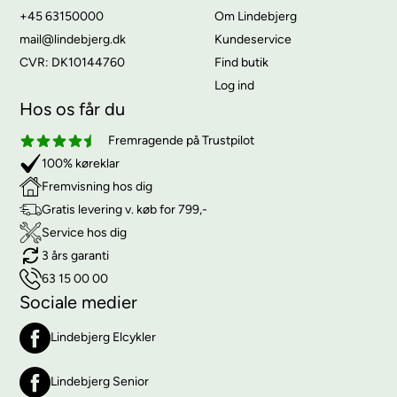
+45 63150000
Om Lindebjerg
mail@lindebjerg.dk
Kundeservice
CVR: DK10144760
Find butik
Log ind
Hos os får du
Fremragende på Trustpilot
100% køreklar
Fremvisning hos dig
Gratis levering v. køb for 799,-
Service hos dig
3 års garanti
63 15 00 00
Sociale medier
Lindebjerg Elcykler
Lindebjerg Senior