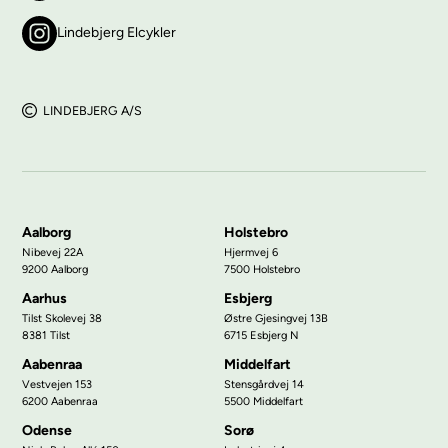
Lindebjerg Elcykler
LINDEBJERG A/S
Aalborg
Holstebro
Nibevej 22A
Hjermvej 6
9200 Aalborg
7500 Holstebro
Aarhus
Esbjerg
Tilst Skolevej 38
Østre Gjesingvej 13B
8381 Tilst
6715 Esbjerg N
Aabenraa
Middelfart
Vestvejen 153
Stensgårdvej 14
6200 Aabenraa
5500 Middelfart
Odense
Sorø