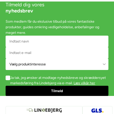
Tilmeld dig vores
nyhedsbrev
Som medlem får du ekslusive tilbud på vores fantastiske
produkter, guides omkring vedligeholdelse, anbefalinger og
meget mere.
Ja tak, jeg ønsker at modtage nyhedsbreve og skræddersyet
markedsføring fra Lindebjerg via e-mail.
Læs vilkår her