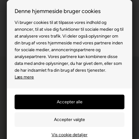
Fremvisning hos dig
Denne hjemmeside bruger cookies
Gratis levering v. køb for 799,-
Vi bruger cookies til at tilpasse vores indhold og
annoncer, til at vise dig funktioner til sociale medier og til
Service hos dig
at analysere vores trafik. Vi deler også oplysninger om
3 års garanti
din brug af vores hjemmeside med vores partnere inden
for sociale medier, annonceringspartnere og
63 15 00 00
analysepartnere. Vores partnere kan kombinere disse
data med andre oplysninger, du har givet dem, eller som
de har indsamlet fra din brug af deres tjenester.
Læs mere
Vis cookie detaljer