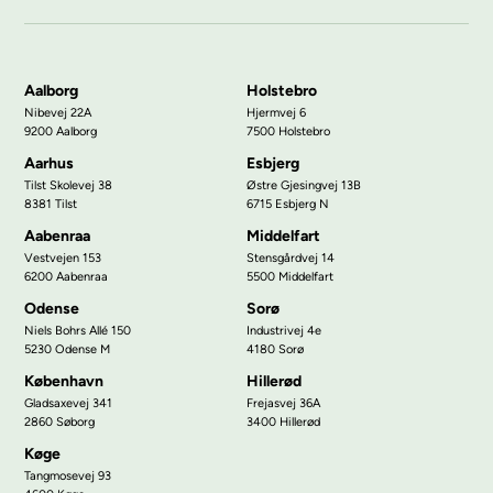
Aalborg
Holstebro
Nibevej 22A
Hjermvej 6
9200 Aalborg
7500 Holstebro
Aarhus
Esbjerg
Tilst Skolevej 38
Østre Gjesingvej 13B
8381 Tilst
6715 Esbjerg N
Aabenraa
Middelfart
Vestvejen 153
Stensgårdvej 14
6200 Aabenraa
5500 Middelfart
Odense
Sorø
Niels Bohrs Allé 150
Industrivej 4e
5230 Odense M
4180 Sorø
København
Hillerød
Gladsaxevej 341
Frejasvej 36A
2860 Søborg
3400 Hillerød
Køge
Tangmosevej 93