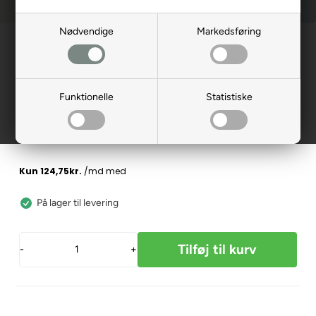
Nødvendige
Markedsføring
Forside
»
Reservedele
»
Elscooter
Kåbe v. display, sort, LM-Speed 25
138022
Funktionelle
Statistiske
499,00
DKK
På lager til levering
-
+