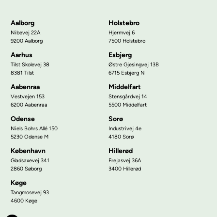
Aalborg
Holstebro
Nibevej 22A
Hjermvej 6
9200 Aalborg
7500 Holstebro
Aarhus
Esbjerg
Tilst Skolevej 38
Østre Gjesingvej 13B
8381 Tilst
6715 Esbjerg N
Aabenraa
Middelfart
Vestvejen 153
Stensgårdvej 14
6200 Aabenraa
5500 Middelfart
Odense
Sorø
Niels Bohrs Allé 150
Industrivej 4e
5230 Odense M
4180 Sorø
København
Hillerød
Gladsaxevej 341
Frejasvej 36A
2860 Søborg
3400 Hillerød
Køge
Tangmosevej 93
4600 Køge