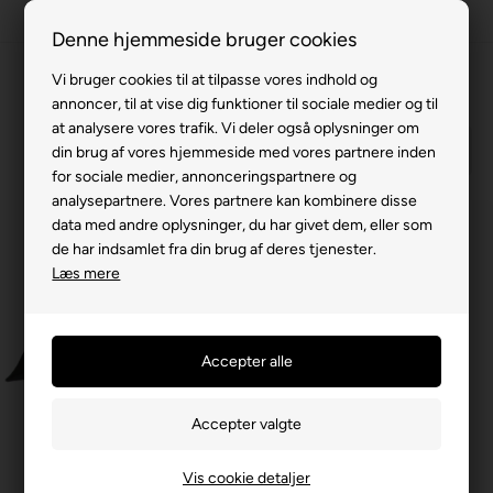
100% køreklar
Denne hjemmeside bruger cookies
Fremvisning hos dig
Vi bruger cookies til at tilpasse vores indhold og
annoncer, til at vise dig funktioner til sociale medier og til
Gratis levering v. køb for 799,-
at analysere vores trafik. Vi deler også oplysninger om
Service hos dig
din brug af vores hjemmeside med vores partnere inden
for sociale medier, annonceringspartnere og
3 års garanti
analysepartnere. Vores partnere kan kombinere disse
data med andre oplysninger, du har givet dem, eller som
63 15 00 00
de har indsamlet fra din brug af deres tjenester.
Læs mere
Vis cookie detaljer