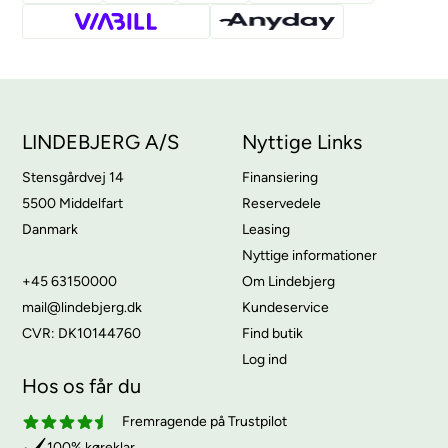
LINDEBJERG A/S
Nyttige Links
Stensgårdvej 14
Finansiering
5500 Middelfart
Reservedele
Danmark
Leasing
Nyttige informationer
+45 63150000
Om Lindebjerg
mail@lindebjerg.dk
Kundeservice
CVR: DK10144760
Find butik
Log ind
Hos os får du
Fremragende på Trustpilot
100% køreklar