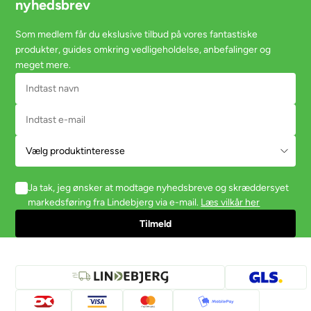
nyhedsbrev
Som medlem får du ekslusive tilbud på vores fantastiske
produkter, guides omkring vedligeholdelse, anbefalinger og
meget mere.
Ja tak, jeg ønsker at modtage nyhedsbreve og skræddersyet
markedsføring fra Lindebjerg via e-mail.
Læs vilkår her