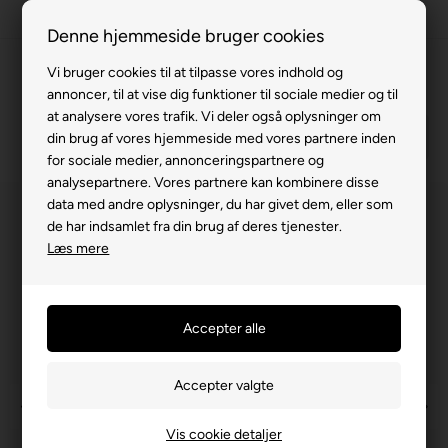
100% køreklar
Denne hjemmeside bruger cookies
Fremvisning hos dig
Vi bruger cookies til at tilpasse vores indhold og
annoncer, til at vise dig funktioner til sociale medier og til
Gratis levering v. køb for 799,-
at analysere vores trafik. Vi deler også oplysninger om
Service hos dig
din brug af vores hjemmeside med vores partnere inden
for sociale medier, annonceringspartnere og
3 års garanti
analysepartnere. Vores partnere kan kombinere disse
data med andre oplysninger, du har givet dem, eller som
63 15 00 00
de har indsamlet fra din brug af deres tjenester.
Læs mere
Vis cookie detaljer