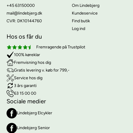
+45 63150000
Om Lindebjerg
mail@lindebjerg.dk
Kundeservice
CVR: DK10144760
Find butik
Log ind
Hos os får du
Fremragende på Trustpilot
100% køreklar
Fremvisning hos dig
Gratis levering v. køb for 799,-
Service hos dig
3 års garanti
63 15 00 00
Sociale medier
Lindebjerg Elcykler
Lindebjerg Senior