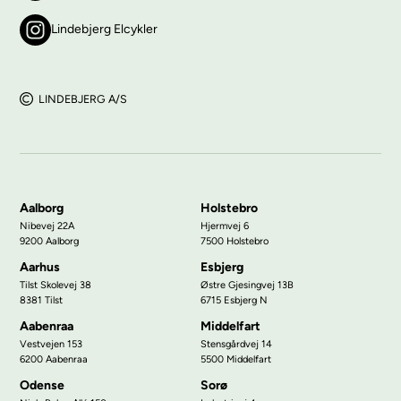
Lindebjerg Elcykler
LINDEBJERG A/S
Aalborg
Holstebro
Nibevej 22A
Hjermvej 6
9200 Aalborg
7500 Holstebro
Aarhus
Esbjerg
Tilst Skolevej 38
Østre Gjesingvej 13B
8381 Tilst
6715 Esbjerg N
Aabenraa
Middelfart
Vestvejen 153
Stensgårdvej 14
6200 Aabenraa
5500 Middelfart
Odense
Sorø