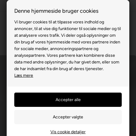
100% køreklar
Denne hjemmeside bruger cookies
Fremvisning hos dig
Vi bruger cookies til at tilpasse vores indhold og
annoncer, til at vise dig funktioner til sociale medier og til
Gratis levering v. køb for 799,-
at analysere vores trafik. Vi deler også oplysninger om
Service hos dig
din brug af vores hjemmeside med vores partnere inden
for sociale medier, annonceringspartnere og
3 års garanti
analysepartnere. Vores partnere kan kombinere disse
data med andre oplysninger, du har givet dem, eller som
63 15 00 00
de har indsamlet fra din brug af deres tjenester.
Læs mere
Vis cookie detaljer