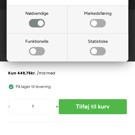
Nødvendige
Markedsføring
Forside
»
Reservedele
»
Elscooter
Kåbe, bag, grå, LM-350-500 A
117066
Funktionelle
Statistiske
1.799,00
DKK
På lager til levering
-
+