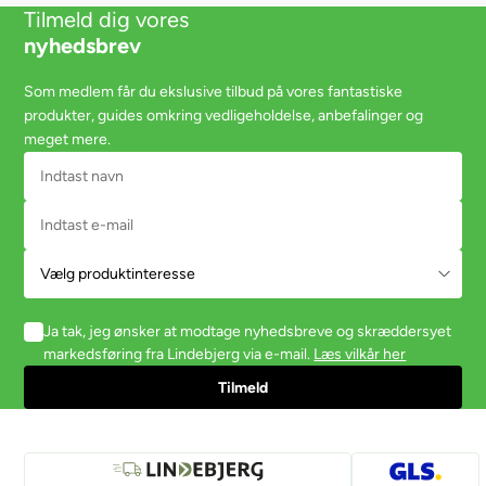
Tilmeld dig vores
nyhedsbrev
Som medlem får du ekslusive tilbud på vores fantastiske
produkter, guides omkring vedligeholdelse, anbefalinger og
meget mere.
Ja tak, jeg ønsker at modtage nyhedsbreve og skræddersyet
markedsføring fra Lindebjerg via e-mail.
Læs vilkår her