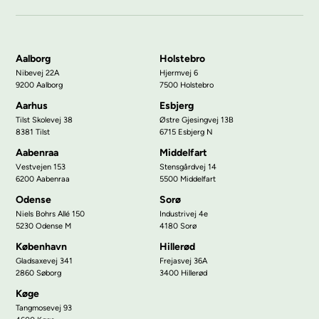
Aalborg
Holstebro
Nibevej 22A
Hjermvej 6
9200 Aalborg
7500 Holstebro
Aarhus
Esbjerg
Tilst Skolevej 38
Østre Gjesingvej 13B
8381 Tilst
6715 Esbjerg N
Aabenraa
Middelfart
Vestvejen 153
Stensgårdvej 14
6200 Aabenraa
5500 Middelfart
Odense
Sorø
Niels Bohrs Allé 150
Industrivej 4e
5230 Odense M
4180 Sorø
København
Hillerød
Gladsaxevej 341
Frejasvej 36A
2860 Søborg
3400 Hillerød
Køge
Tangmosevej 93