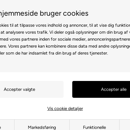
Fremvisning hos dig
Gratis levering v. 
hjemmeside bruger cookies
kies til at tilpasse vores indhold og annoncer, til at vise dig funktion
 at analysere vores trafik. Vi deler også oplysninger om din brug af
ed vores partnere inden for sociale medier, annonceringspartner
ere. Vores partnere kan kombinere disse data med andre oplysninge
l
Rollator
Brugte
Otiumstole
El-kørestol
Tilbehø
ler som de har indsamlet fra din brug af deres tjenester.
Forside
»
Reservedele
»
Kabinesc
Inderste gu
Country II
136299
Vis cookie detaljer
249,00
DKK
e
Markedsføring
Funktionelle