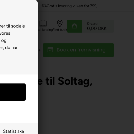
køb for 799,-
Service hos dig
0
vare
er til sociale
0,00 DKK
Kundeservice
Bestil katalog
Find butik
 vores
e og
r, du har
Book en fremvisning
r
Reservedele
ooter
mmiliste til Soltag,
Statistiske