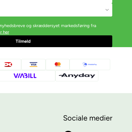
e nyhedsbreve og skræddersyet markedsføring fra
r her
Sociale medier