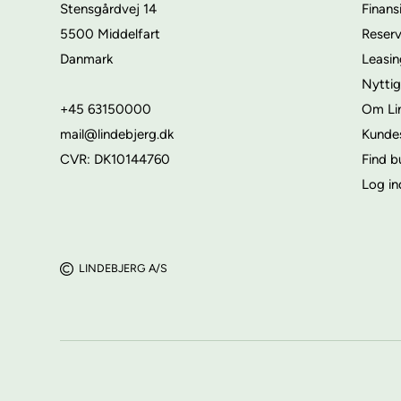
Stensgårdvej 14
Finans
5500 Middelfart
Reser
Danmark
Leasi
Nyttig
+45 63150000
Om Li
mail@lindebjerg.dk
Kunde
CVR: DK10144760
Find b
Log in
LINDEBJERG A/S