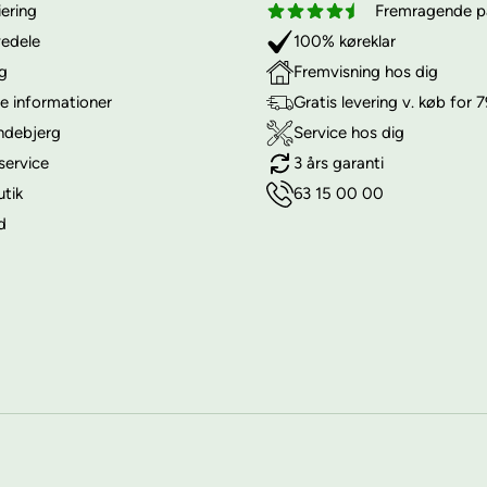
iering
Fremragende på
vedele
100% køreklar
ng
Fremvisning hos dig
e informationer
Gratis levering v. køb for 7
ndebjerg
Service hos dig
service
3 års garanti
utik
63 15 00 00
d